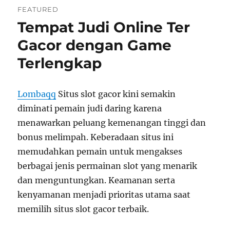
Cuan
FEATURED
Cepat
Tempat Judi Online Ter
di
Situs
Gacor dengan Game
Slot
Gacor
Terlengkap
dengan
Metode
Anti
Lombaqq
Situs slot gacor kini semakin
Rungkad
diminati pemain judi daring karena
menawarkan peluang kemenangan tinggi dan
bonus melimpah. Keberadaan situs ini
memudahkan pemain untuk mengakses
berbagai jenis permainan slot yang menarik
dan menguntungkan. Keamanan serta
kenyamanan menjadi prioritas utama saat
memilih situs slot gacor terbaik.