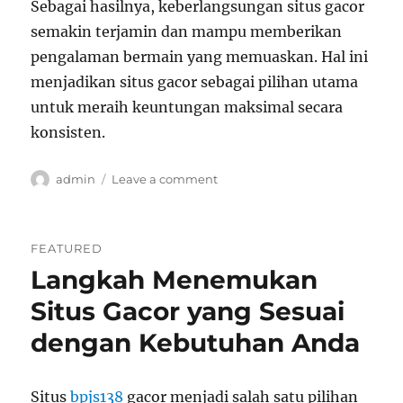
Sebagai hasilnya, keberlangsungan situs gacor
semakin terjamin dan mampu memberikan
pengalaman bermain yang memuaskan. Hal ini
menjadikan situs gacor sebagai pilihan utama
untuk meraih keuntungan maksimal secara
konsisten.
Author
on
admin
Leave a comment
Inovasi
Payment
Gateway
FEATURED
di
Langkah Menemukan
Situs
Gacor
Situs Gacor yang Sesuai
yang
Memudahkan
dengan Kebutuhan Anda
Deposit
dan
Penarikan
Situs
bpjs138
gacor menjadi salah satu pilihan