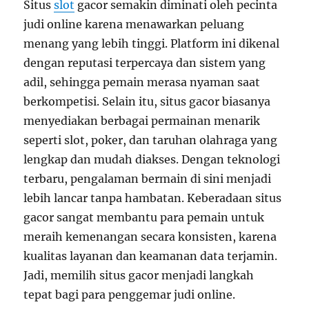
Situs
slot
gacor semakin diminati oleh pecinta
judi online karena menawarkan peluang
menang yang lebih tinggi. Platform ini dikenal
dengan reputasi terpercaya dan sistem yang
adil, sehingga pemain merasa nyaman saat
berkompetisi. Selain itu, situs gacor biasanya
menyediakan berbagai permainan menarik
seperti slot, poker, dan taruhan olahraga yang
lengkap dan mudah diakses. Dengan teknologi
terbaru, pengalaman bermain di sini menjadi
lebih lancar tanpa hambatan. Keberadaan situs
gacor sangat membantu para pemain untuk
meraih kemenangan secara konsisten, karena
kualitas layanan dan keamanan data terjamin.
Jadi, memilih situs gacor menjadi langkah
tepat bagi para penggemar judi online.