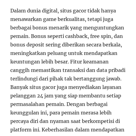
Dalam dunia digital, situs gacor tidak hanya
menawarkan game berkualitas, tetapi juga
berbagai bonus menarik yang menguntungkan
pemain. Bonus seperti cashback, free spin, dan
bonus deposit sering diberikan secara berkala,
meningkatkan peluang untuk mendapatkan
keuntungan lebih besar. Fitur keamanan
canggih memastikan transaksi dan data pribadi
terlindungi dari pihak tak bertanggung jawab.
Banyak situs gacor juga menyediakan layanan
pelanggan 24 jam yang siap membantu setiap
permasalahan pemain. Dengan berbagai
keunggulan ini, para pemain merasa lebih
percaya diri dan nyaman saat berkompetisi di
platform ini. Keberhasilan dalam mendapatkan