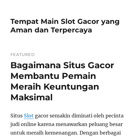
Tempat Main Slot Gacor yang
Aman dan Terpercaya
FEATURED
Bagaimana Situs Gacor
Membantu Pemain
Meraih Keuntungan
Maksimal
Situs
Slot
gacor semakin diminati oleh pecinta
judi online karena menawarkan peluang besar
untuk meraih kemenangan. Dengan berbagai