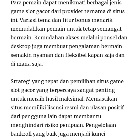
Para pemain dapat menikmati berbagai jenis
game slot gacor dari provider ternama di situs
ini. Variasi tema dan fitur bonus menarik
memudahkan pemain untuk tetap semangat
bermain. Kemudahan akses melalui ponsel dan
desktop juga membuat pengalaman bermain
semakin nyaman dan fleksibel kapan saja dan
di mana saja.
Strategi yang tepat dan pemilihan situs game
slot gacor yang terpercaya sangat penting
untuk meraih hasil maksimal. Memastikan
situs memiliki lisensi resmi dan ulasan positif
dari pengguna lain dapat membantu
menghindari risiko penipuan. Pengelolaan
bankroll yang baik juga menjadi kunci