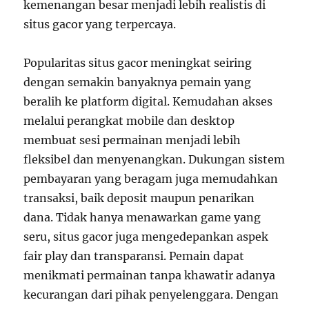
kemenangan besar menjadi lebih realistis di
situs gacor yang terpercaya.
Popularitas situs gacor meningkat seiring
dengan semakin banyaknya pemain yang
beralih ke platform digital. Kemudahan akses
melalui perangkat mobile dan desktop
membuat sesi permainan menjadi lebih
fleksibel dan menyenangkan. Dukungan sistem
pembayaran yang beragam juga memudahkan
transaksi, baik deposit maupun penarikan
dana. Tidak hanya menawarkan game yang
seru, situs gacor juga mengedepankan aspek
fair play dan transparansi. Pemain dapat
menikmati permainan tanpa khawatir adanya
kecurangan dari pihak penyelenggara. Dengan