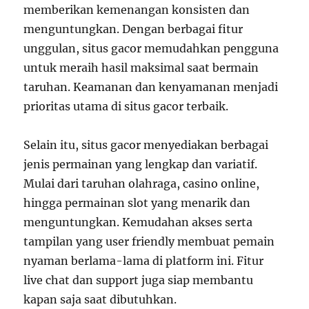
memberikan kemenangan konsisten dan
menguntungkan. Dengan berbagai fitur
unggulan, situs gacor memudahkan pengguna
untuk meraih hasil maksimal saat bermain
taruhan. Keamanan dan kenyamanan menjadi
prioritas utama di situs gacor terbaik.
Selain itu, situs gacor menyediakan berbagai
jenis permainan yang lengkap dan variatif.
Mulai dari taruhan olahraga, casino online,
hingga permainan slot yang menarik dan
menguntungkan. Kemudahan akses serta
tampilan yang user friendly membuat pemain
nyaman berlama-lama di platform ini. Fitur
live chat dan support juga siap membantu
kapan saja saat dibutuhkan.