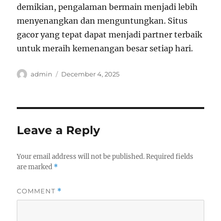
demikian, pengalaman bermain menjadi lebih
menyenangkan dan menguntungkan. Situs
gacor yang tepat dapat menjadi partner terbaik
untuk meraih kemenangan besar setiap hari.
Author
Posted
admin
December 4, 2025
on
Leave a Reply
Your email address will not be published.
Required fields
are marked
*
COMMENT
*