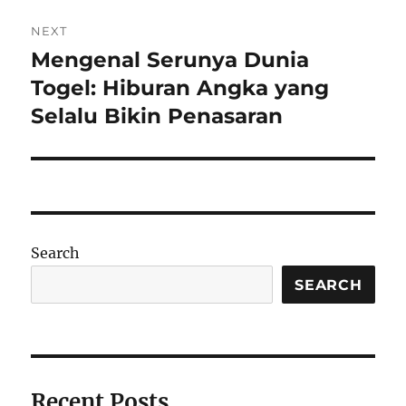
NEXT
Mengenal Serunya Dunia
Next
post:
Togel: Hiburan Angka yang
Selalu Bikin Penasaran
Search
SEARCH
Recent Posts