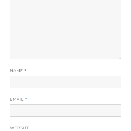
NAME
*
EMAIL
*
WEBSITE