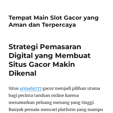
Tempat Main Slot Gacor yang
Aman dan Terpercaya
Strategi Pemasaran
Digital yang Membuat
Situs Gacor Makin
Dikenal
Situs
armada777
gacor menjadi pilihan utama
bagi pecinta taruhan online karena
menawarkan peluang menang yang tinggi.
Banyak pemain mencari platform yang mampu