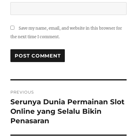
Save my name, email, and website in this browser for
the next time I comment.
Post
PREVIOUS
navigation
Serunya Dunia Permainan Slot
Previous
post:
Online yang Selalu Bikin
Penasaran