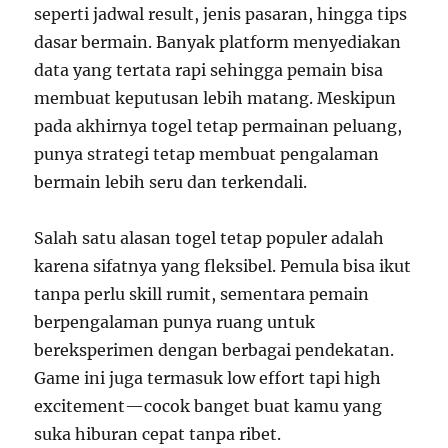
seperti jadwal result, jenis pasaran, hingga tips
dasar bermain. Banyak platform menyediakan
data yang tertata rapi sehingga pemain bisa
membuat keputusan lebih matang. Meskipun
pada akhirnya togel tetap permainan peluang,
punya strategi tetap membuat pengalaman
bermain lebih seru dan terkendali.
Salah satu alasan togel tetap populer adalah
karena sifatnya yang fleksibel. Pemula bisa ikut
tanpa perlu skill rumit, sementara pemain
berpengalaman punya ruang untuk
bereksperimen dengan berbagai pendekatan.
Game ini juga termasuk low effort tapi high
excitement—cocok banget buat kamu yang
suka hiburan cepat tanpa ribet.