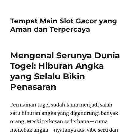
Tempat Main Slot Gacor yang
Aman dan Terpercaya
Mengenal Serunya Dunia
Togel: Hiburan Angka
yang Selalu Bikin
Penasaran
Permainan togel sudah lama menjadi salah
satu hiburan angka yang digandrungi banyak
orang. Meski terkesan sederhana—cuma
menebak angka—nyatanya ada vibe seru dan