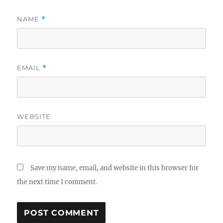
NAME
*
EMAIL
*
WEBSITE
Save my name, email, and website in this browser for
the next time I comment.