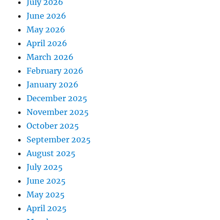
July 2026
June 2026
May 2026
April 2026
March 2026
February 2026
January 2026
December 2025
November 2025
October 2025
September 2025
August 2025
July 2025
June 2025
May 2025
April 2025