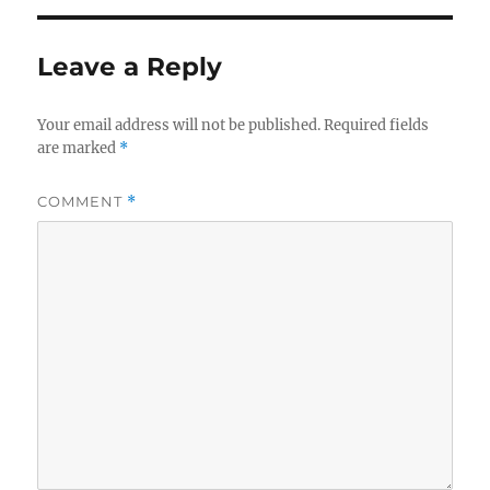
Leave a Reply
Your email address will not be published.
Required fields
are marked
*
COMMENT
*