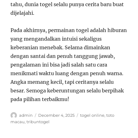
tahu, dunia togel selalu punya cerita baru buat
dijelajahi.
Pada akhirnya, permainan togel adalah hiburan
yang mengandalkan intuisi sekaligus
keberanian menebak. Selama dimainkan
dengan santai dan penuh tanggung jawab,
pengalaman ini bisa jadi salah satu cara
menikmati waktu luang dengan penuh warna.
Angka memang kecil, tapi ceritanya selalu
besar. Semoga keberuntungan selalu berpihak
pada pilihan terbaikmu!
Author
Posted
Tags
admin
December 4, 2025
togel online
,
toto
on
macau
,
tribuntogel