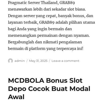
Pragmatic Server Thailand, GRAB89
menawarkan lebih dari sekadar slot biasa.
Dengan server yang cepat, banyak bonus, dan
layanan terbaik, GRAB89 adalah pilihan utama
bagi Anda yang ingin bermain dan
memenangkan permainan dengan nyaman.
Bergabunglah dan nikmati pengalaman
bermain di platform yang terpercaya ini!
Author
Posted
on
admin
May 31, 2025
Leave a comment
on
Login
Sekarang
di
MCDBOLA Bonus Slot
GRAB89
dan
Depo Cocok Buat Modal
Menang
Awal
Lebih
Banyak!