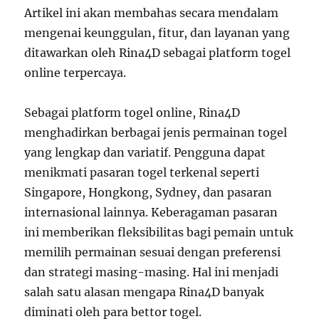
Artikel ini akan membahas secara mendalam
mengenai keunggulan, fitur, dan layanan yang
ditawarkan oleh Rina4D sebagai platform togel
online terpercaya.
Sebagai platform togel online, Rina4D
menghadirkan berbagai jenis permainan togel
yang lengkap dan variatif. Pengguna dapat
menikmati pasaran togel terkenal seperti
Singapore, Hongkong, Sydney, dan pasaran
internasional lainnya. Keberagaman pasaran
ini memberikan fleksibilitas bagi pemain untuk
memilih permainan sesuai dengan preferensi
dan strategi masing-masing. Hal ini menjadi
salah satu alasan mengapa Rina4D banyak
diminati oleh para bettor togel.