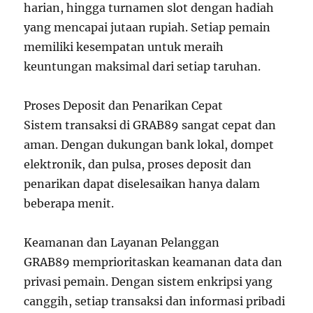
harian, hingga turnamen slot dengan hadiah
yang mencapai jutaan rupiah. Setiap pemain
memiliki kesempatan untuk meraih
keuntungan maksimal dari setiap taruhan.
Proses Deposit dan Penarikan Cepat
Sistem transaksi di GRAB89 sangat cepat dan
aman. Dengan dukungan bank lokal, dompet
elektronik, dan pulsa, proses deposit dan
penarikan dapat diselesaikan hanya dalam
beberapa menit.
Keamanan dan Layanan Pelanggan
GRAB89 memprioritaskan keamanan data dan
privasi pemain. Dengan sistem enkripsi yang
canggih, setiap transaksi dan informasi pribadi