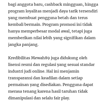
bagi anggota baru, cashback mingguan, hingga
program loyalitas menjadi daya tarik tersendiri
yang membuat pengguna betah dan terus
kembali bermain. Program promosi ini tidak
hanya memperbesar modal awal, tetapi juga
memberikan nilai lebih yang signifikan dalam
jangka panjang.
Kredibilitas Mewah89 juga didukung oleh
lisensi resmi dan regulasi yang sesuai standar
industri judi online. Hal ini menjamin
transparansi dan keadilan dalam setiap
permainan yang disediakan. Pengguna dapat
merasa tenang karena hasil taruhan tidak
dimanipulasi dan selalu fair play.