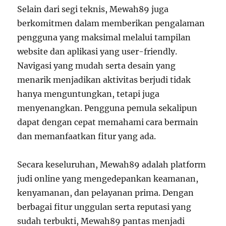
Selain dari segi teknis, Mewah89 juga
berkomitmen dalam memberikan pengalaman
pengguna yang maksimal melalui tampilan
website dan aplikasi yang user-friendly.
Navigasi yang mudah serta desain yang
menarik menjadikan aktivitas berjudi tidak
hanya menguntungkan, tetapi juga
menyenangkan. Pengguna pemula sekalipun
dapat dengan cepat memahami cara bermain
dan memanfaatkan fitur yang ada.
Secara keseluruhan, Mewah89 adalah platform
judi online yang mengedepankan keamanan,
kenyamanan, dan pelayanan prima. Dengan
berbagai fitur unggulan serta reputasi yang
sudah terbukti, Mewah89 pantas menjadi