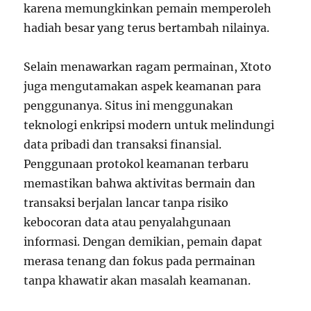
karena memungkinkan pemain memperoleh
hadiah besar yang terus bertambah nilainya.
Selain menawarkan ragam permainan, Xtoto
juga mengutamakan aspek keamanan para
penggunanya. Situs ini menggunakan
teknologi enkripsi modern untuk melindungi
data pribadi dan transaksi finansial.
Penggunaan protokol keamanan terbaru
memastikan bahwa aktivitas bermain dan
transaksi berjalan lancar tanpa risiko
kebocoran data atau penyalahgunaan
informasi. Dengan demikian, pemain dapat
merasa tenang dan fokus pada permainan
tanpa khawatir akan masalah keamanan.