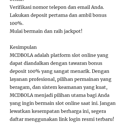
Verifikasi nomor telepon dan email Anda.
Lakukan deposit pertama dan ambil bonus
100%.
Mulai bermain dan raih jackpot!
Kesimpulan
MCDBOLA adalah platform slot online yang
dapat diandalkan dengan tawaran bonus
deposit 100% yang sangat menarik. Dengan
layanan profesional, pilihan permainan yang
beragam, dan sistem keamanan yang kuat,
MCDBOLA menjadi pilihan utama bagi Anda
yang ingin bermain slot online saat ini. Jangan
lewatkan kesempatan berharga ini, segera
daftar menggunakan link login resmi terbaru!