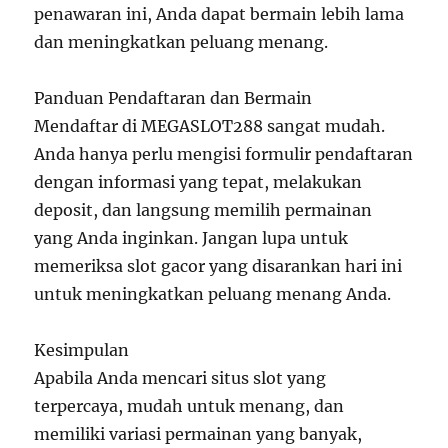
penawaran ini, Anda dapat bermain lebih lama
dan meningkatkan peluang menang.
Panduan Pendaftaran dan Bermain
Mendaftar di MEGASLOT288 sangat mudah.
Anda hanya perlu mengisi formulir pendaftaran
dengan informasi yang tepat, melakukan
deposit, dan langsung memilih permainan
yang Anda inginkan. Jangan lupa untuk
memeriksa slot gacor yang disarankan hari ini
untuk meningkatkan peluang menang Anda.
Kesimpulan
Apabila Anda mencari situs slot yang
terpercaya, mudah untuk menang, dan
memiliki variasi permainan yang banyak,