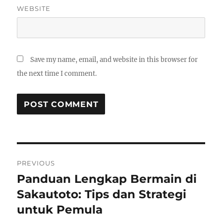
WEBSITE
Save my name, email, and website in this browser for
the next time I comment.
Post
PREVIOUS
navigation
Panduan Lengkap Bermain di
Previous
post:
Sakautoto: Tips dan Strategi
untuk Pemula