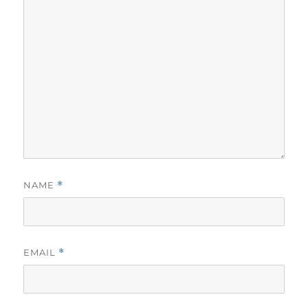
NAME
*
EMAIL
*