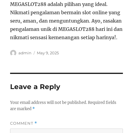
MEGASLOT288 adalah pilihan yang ideal.
Nikmati pengalaman bermain slot online yang
seru, aman, dan menguntungkan. Ayo, rasakan
pengalaman unik di MEGASLOT288 hari ini dan
nikmati sensasi kemenangan setiap harinya!.
Author
Posted
admin
May 9, 2025
on
Leave a Reply
Your email address will not be published.
Required fields
are marked
*
COMMENT
*