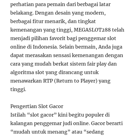
perhatian para pemain dari berbagai latar
belakang. Dengan desain yang modern,
berbagai fitur menarik, dan tingkat
kemenangan yang tinggi, MEGASLOT288 telah
menjadi pilihan favorit bagi penggemar slot
online di Indonesia. Selain bermain, Anda juga
dapat merasakan sensasi kemenangan dengan
cara yang mudah berkat sistem fair play dan
algoritma slot yang dirancang untuk
menawarkan RTP (Return to Player) yang
tinggi.
Pengertian Slot Gacor
Istilah “slot gacor” kini begitu populer di
kalangan penggemar judi online. Gacor berarti
“mudah untuk menang” atau “sedang