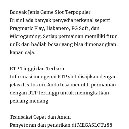
Banyak Jenis Game Slot Terpopuler
Di sini ada banyak penyedia terkenal seperti
Pragmatic Play, Habanero, PG Soft, dan
Microgaming. Setiap permainan memiliki fitur
unik dan hadiah besar yang bisa dimenangkan
kapan saja.
RTP Tinggi dan Terbaru
Informasi mengenai RTP slot disajikan dengan
jelas di situs ini. Anda bisa memilih permainan
dengan RTP tertinggi untuk meningkatkan
peluang menang.
Transaksi Cepat dan Aman
Penyetoran dan penarikan di MEGASLOT288