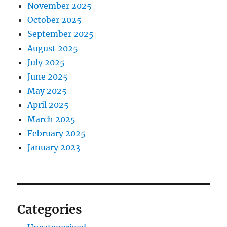
November 2025
October 2025
September 2025
August 2025
July 2025
June 2025
May 2025
April 2025
March 2025
February 2025
January 2023
Categories