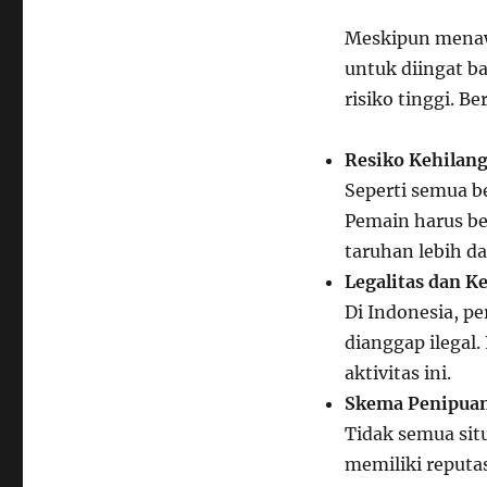
Meskipun menaw
untuk diingat b
risiko tinggi. B
Resiko Kehilan
Seperti semua b
Pemain harus b
taruhan lebih d
Legalitas dan 
Di Indonesia, pe
dianggap ilegal.
aktivitas ini.
Skema Penipua
Tidak semua situ
memiliki reputas