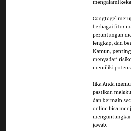
mengalami keka
Congtogel merup
berbagai fitur 
peruntungan mer
lengkap, dan ber
Namun, penting
menyadari risik
memiliki potensi
Jika Anda memu
pastikan melakuk
dan bermain sec
online bisa men
menguntungkan,
jawab.