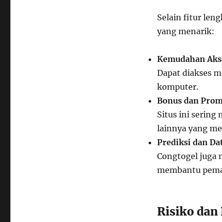
Selain fitur le
yang menarik:
Kemudahan Aks
Dapat diakses me
komputer.
Bonus dan Prom
Situs ini serin
lainnya yang m
Prediksi dan Dat
Congtogel juga 
membantu pemai
Risiko dan