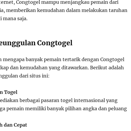
nternet, Congtogel mampu menjangkau pemain dari
sia, memberikan kemudahan dalam melakukan taruhan
i mana saja.
Keunggulan Congtogel
an mengapa banyak pemain tertarik dengan Congtogel
ngkap dan kemudahan yang ditawarkan. Berikut adalah
nggulan dari situs ini:
n Togel
diakan berbagai pasaran togel internasional yang
gga pemain memiliki banyak pilihan angka dan peluang
h dan Cepat