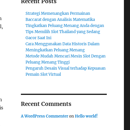
Recent Posts
Strategi Memenangkan Permainan
n
Baccarat dengan Analisis Matematika
Tingkatkan Peluang Menang Anda dengan
l,
Tips Memilih Slot Thailand yang Sedang
Gacor Saat Ini
Cara Menggunakan Data Historis Dalam
Meningkatkan Peluang Menang
Metode Mudah Mencari Mesin Slot Dengan
Peluang Menang Tinggi
Pengaruh Desain Visual terhadap Kepuasan
Pemain Slot Virtual
n
Recent Comments
is
A WordPress Commenter
on
Hello world!
n