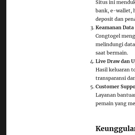
Situs ini mendu
bank, e-wallet
deposit dan pen
Keamanan Data
Congtogel meng
melindungi data
saat bermain.
Live Draw dan 
Hasil keluaran t
transparansi da
Customer Suppo
Layanan bantua
pemain yang men
Keunggulan