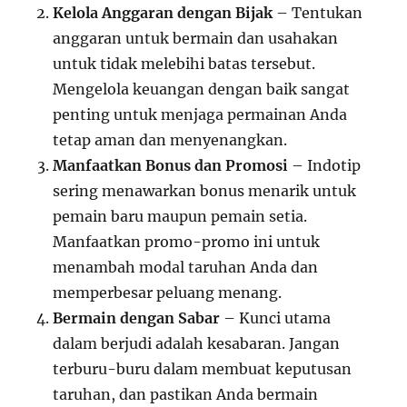
Kelola Anggaran dengan Bijak
– Tentukan
anggaran untuk bermain dan usahakan
untuk tidak melebihi batas tersebut.
Mengelola keuangan dengan baik sangat
penting untuk menjaga permainan Anda
tetap aman dan menyenangkan.
Manfaatkan Bonus dan Promosi
– Indotip
sering menawarkan bonus menarik untuk
pemain baru maupun pemain setia.
Manfaatkan promo-promo ini untuk
menambah modal taruhan Anda dan
memperbesar peluang menang.
Bermain dengan Sabar
– Kunci utama
dalam berjudi adalah kesabaran. Jangan
terburu-buru dalam membuat keputusan
taruhan, dan pastikan Anda bermain