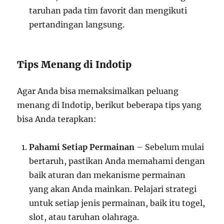
taruhan pada tim favorit dan mengikuti
pertandingan langsung.
Tips Menang di Indotip
Agar Anda bisa memaksimalkan peluang
menang di Indotip, berikut beberapa tips yang
bisa Anda terapkan:
Pahami Setiap Permainan
– Sebelum mulai
bertaruh, pastikan Anda memahami dengan
baik aturan dan mekanisme permainan
yang akan Anda mainkan. Pelajari strategi
untuk setiap jenis permainan, baik itu togel,
slot, atau taruhan olahraga.