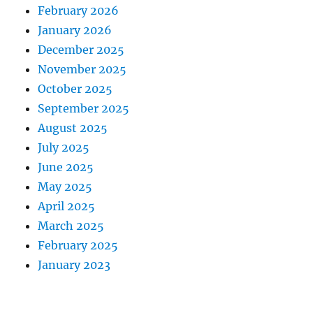
February 2026
January 2026
December 2025
November 2025
October 2025
September 2025
August 2025
July 2025
June 2025
May 2025
April 2025
March 2025
February 2025
January 2023