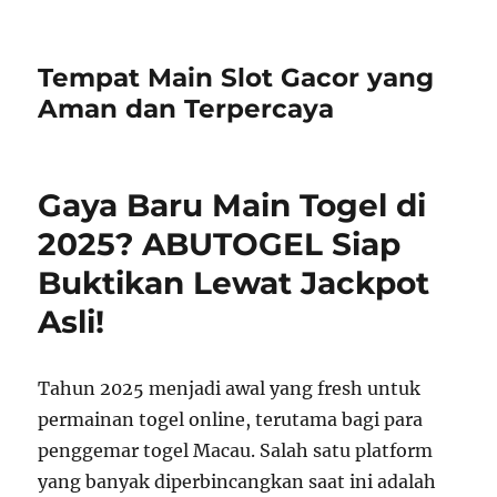
Tempat Main Slot Gacor yang
Aman dan Terpercaya
Gaya Baru Main Togel di
2025? ABUTOGEL Siap
Buktikan Lewat Jackpot
Asli!
Tahun 2025 menjadi awal yang fresh untuk
permainan togel online, terutama bagi para
penggemar togel Macau. Salah satu platform
yang banyak diperbincangkan saat ini adalah