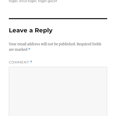
on
togel
,
situs togel
,
togel gacor
Leave a Reply
Your email address will not be published.
Required fields
are marked
*
COMMENT
*