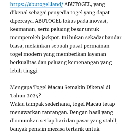
https://abutogel.land/
ABUTOGEL, yang
dikenal sebagai penyedia togel yang dapat
dipercaya. ABUTOGEL fokus pada inovasi,
keamanan, serta peluang besar untuk
memperoleh jackpot. Ini bukan sekadar bandar
biasa, melainkan sebuah pusat permainan
togel modern yang memberikan layanan
berkualitas dan peluang kemenangan yang
lebih tinggi.
Mengapa Togel Macau Semakin Dikenal di
Tahun 2025?
Walau tampak sederhana, togel Macau tetap
menawarkan tantangan. Dengan hasil yang
diumumkan setiap hari dan pasar yang stabil,
banyak pemain merasa tertarik untuk