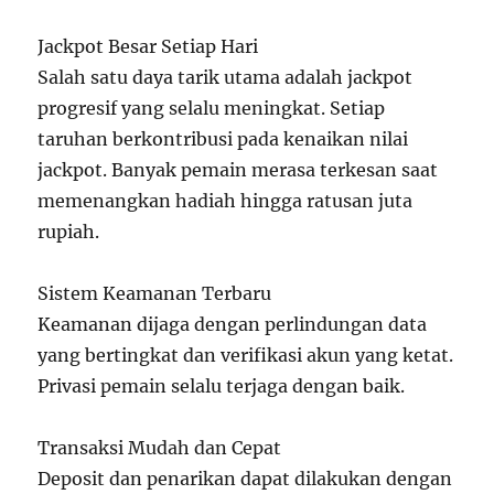
Jackpot Besar Setiap Hari
Salah satu daya tarik utama adalah jackpot
progresif yang selalu meningkat. Setiap
taruhan berkontribusi pada kenaikan nilai
jackpot. Banyak pemain merasa terkesan saat
memenangkan hadiah hingga ratusan juta
rupiah.
Sistem Keamanan Terbaru
Keamanan dijaga dengan perlindungan data
yang bertingkat dan verifikasi akun yang ketat.
Privasi pemain selalu terjaga dengan baik.
Transaksi Mudah dan Cepat
Deposit dan penarikan dapat dilakukan dengan