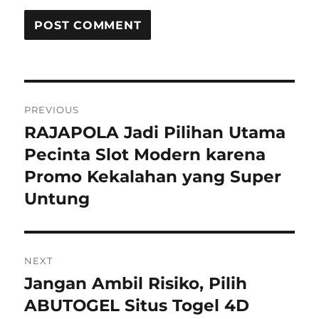
Post
PREVIOUS
navigation
RAJAPOLA Jadi Pilihan Utama
Previous
post:
Pecinta Slot Modern karena
Promo Kekalahan yang Super
Untung
NEXT
Jangan Ambil Risiko, Pilih
Next
post:
ABUTOGEL Situs Togel 4D