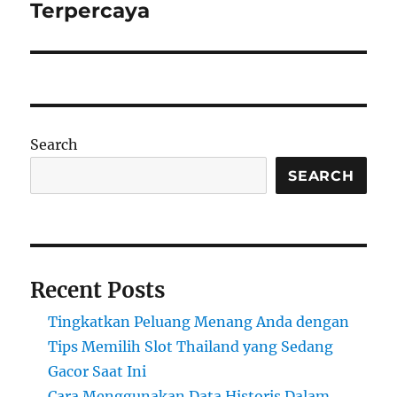
Terpercaya
Search
SEARCH
Recent Posts
Tingkatkan Peluang Menang Anda dengan
Tips Memilih Slot Thailand yang Sedang
Gacor Saat Ini
Cara Menggunakan Data Historis Dalam