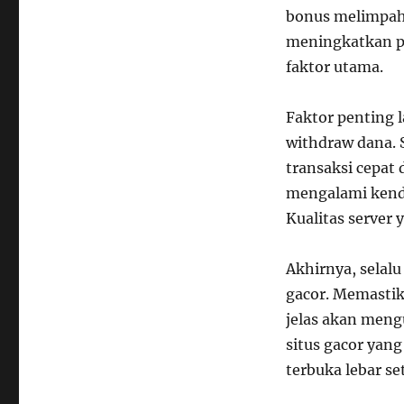
di
bonus melimpah
Situs
Gacor
meningkatkan p
yang
faktor utama.
Terjamin
Terpercaya
Faktor penting 
withdraw dana. 
transaksi cepat 
mengalami kend
Kualitas server
Akhirnya, selal
gacor. Memastika
jelas akan meng
situs gacor yan
terbuka lebar set