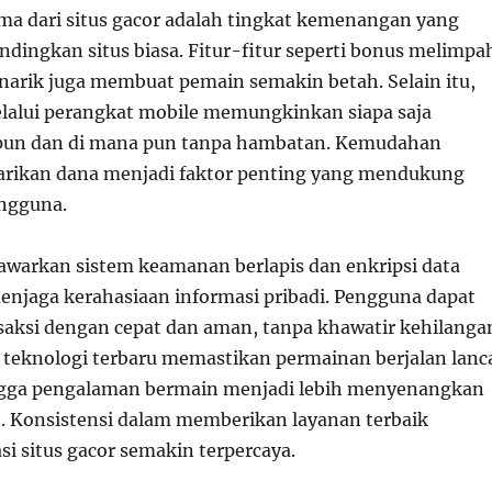
a dari situs gacor adalah tingkat kemenangan yang
andingkan situs biasa. Fitur-fitur seperti bonus melimpa
arik juga membuat pemain semakin betah. Selain itu,
alui perangkat mobile memungkinkan siapa saja
pun dan di mana pun tanpa hambatan. Kemudahan
arikan dana menjadi faktor penting yang mendukung
ngguna.
awarkan sistem keamanan berlapis dan enkripsi data
enjaga kerahasiaan informasi pribadi. Pengguna dapat
aksi dengan cepat dan aman, tanpa khawatir kehilanga
teknologi terbaru memastikan permainan berjalan lanc
ingga pengalaman bermain menjadi lebih menyenangkan
 Konsistensi dalam memberikan layanan terbaik
i situs gacor semakin terpercaya.