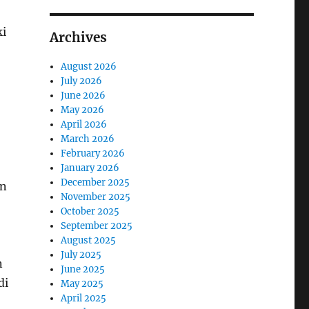
ki
Archives
August 2026
July 2026
June 2026
May 2026
April 2026
March 2026
February 2026
January 2026
December 2025
an
November 2025
October 2025
September 2025
August 2025
July 2025
n
June 2025
di
May 2025
April 2025