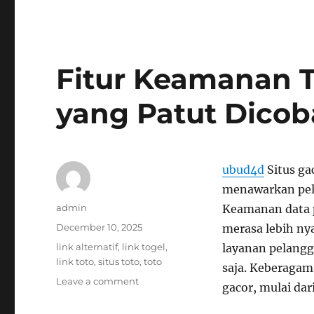
Fitur Keamanan T
yang Patut Dicob
ubud4d
Situs ga
menawarkan pel
Author
admin
Keamanan data 
Posted
December 10, 2025
merasa lebih ny
on
Tags
link alternatif
,
link togel
,
layanan pelang
link toto
,
situs toto
,
toto
saja. Keberagam
on
Leave a comment
gacor, mulai dar
Fitur
Keamanan