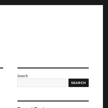
Search
SEARCH