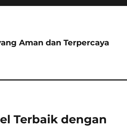
 yang Aman dan Terpercaya
gel Terbaik dengan