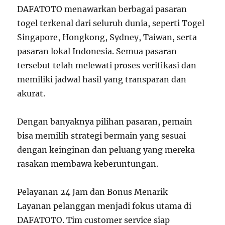
DAFATOTO menawarkan berbagai pasaran
togel terkenal dari seluruh dunia, seperti Togel
Singapore, Hongkong, Sydney, Taiwan, serta
pasaran lokal Indonesia. Semua pasaran
tersebut telah melewati proses verifikasi dan
memiliki jadwal hasil yang transparan dan
akurat.
Dengan banyaknya pilihan pasaran, pemain
bisa memilih strategi bermain yang sesuai
dengan keinginan dan peluang yang mereka
rasakan membawa keberuntungan.
Pelayanan 24 Jam dan Bonus Menarik
Layanan pelanggan menjadi fokus utama di
DAFATOTO. Tim customer service siap