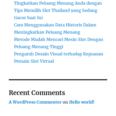
Tingkatkan Peluang Menang Anda dengan
Tips Memilih Slot Thailand yang Sedang
Gacor Saat Ini
Cara Menggunakan Data Historis Dalam
Meningkatkan Peluang Menang
Metode Mudah Mencari Mesin Slot Dengan
Peluang Menang Tinggi
Pengaruh Desain Visual terhadap Kepuasan
Pemain Slot Virtual
Recent Comments
A WordPress Commenter
on
Hello world!