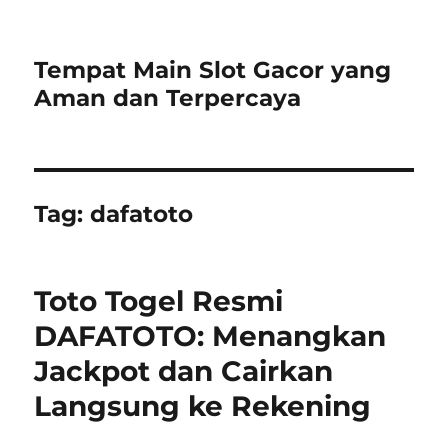
Tempat Main Slot Gacor yang
Aman dan Terpercaya
Tag:
dafatoto
Toto Togel Resmi
DAFATOTO: Menangkan
Jackpot dan Cairkan
Langsung ke Rekening