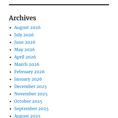
Archives
August 2026
July 2026
June 2026
May 2026
April 2026
March 2026
February 2026
January 2026
December 2025
November 2025
October 2025
September 2025
August 2025