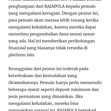
penghargaan dari RAJAPOLA kepada pemain
yang mengalami kerugian. Dengan promo ini,
para pemain akan merasa lebih tenang ketika
mengalami kekalahan, karena mereka dapat
menerima pengembalian dana sesuai syarat
yang ada. Hal ini memberikan perlindungan
finansial yang biasanya tidak tersedia di
platform lain.
Keunggulan dari promo ini terletak pada
keterbukaan dan kemudahan yang
ditawarkannya. Pemain hanya perlu memenuhi
beberapa syarat seperti deposit minimum dan
jenis permainan yang dimainkan. Jika
mengalami kekalahan, mereka bisa
mengajukan garansi ini. RAJAPOLA bertekad