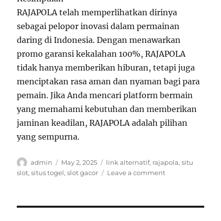
RAJAPOLA telah memperlihatkan dirinya
sebagai pelopor inovasi dalam permainan
daring di Indonesia. Dengan menawarkan
promo garansi kekalahan 100%, RAJAPOLA
tidak hanya memberikan hiburan, tetapi juga
menciptakan rasa aman dan nyaman bagi para
pemain. Jika Anda mencari platform bermain
yang memahami kebutuhan dan memberikan
jaminan keadilan, RAJAPOLA adalah pilihan
yang sempurna.
Author
Posted
Tags
admin
May 2, 2025
link alternatif
,
rajapola
,
situ
on
on
slot
,
situs togel
,
slot gacor
Leave a comment
RAJAPOLA
Jadi
Pilihan
Utama