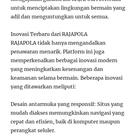
untuk menciptakan lingkungan bermain yang
adil dan menguntungkan untuk semua.
Inovasi Terbaru dari RAJAPOLA
RAJAPOLA tidak hanya mengandalkan
penawaran menarik. Platform ini juga
memperkenalkan berbagai inovasi modern
yang meningkatkan kesenangan dan
keamanan selama bermain. Beberapa inovasi
yang ditawarkan meliputi:
Desain antarmuka yang responsif: Situs yang
mudah diakses memungkinkan navigasi yang
cepat dan efisien, baik di komputer maupun
perangkat seluler.