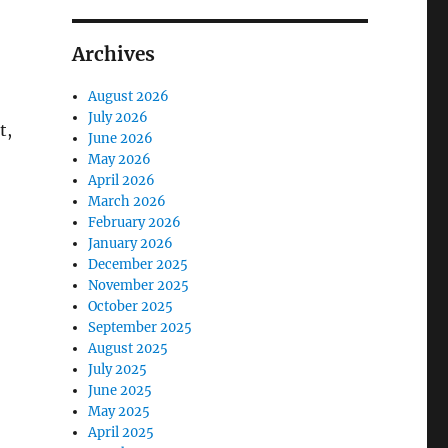
Archives
August 2026
July 2026
t,
June 2026
May 2026
April 2026
March 2026
February 2026
January 2026
December 2025
November 2025
October 2025
September 2025
August 2025
July 2025
June 2025
May 2025
April 2025