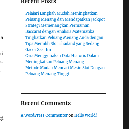
Recent Posts
Pelajari Langkah Mudah Meningkatkan
Peluang Menang dan Mendapatkan Jackpot
Strategi Memenangkan Permainan
Baccarat dengan Analisis Matematika
na
Tingkatkan Peluang Menang Anda dengan
Tips Memilih Slot Thailand yang Sedang
Gacor Saat Ini
ui
Cara Menggunakan Data Historis Dalam
us
Meningkatkan Peluang Menang
Metode Mudah Mencari Mesin Slot Dengan
.
Peluang Menang Tinggi
Recent Comments
A WordPress Commenter
on
Hello world!
gi