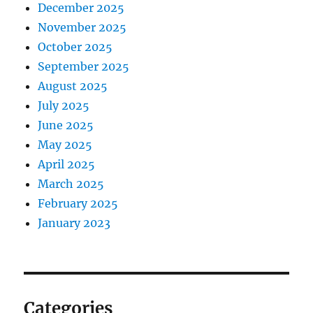
December 2025
November 2025
October 2025
September 2025
August 2025
July 2025
June 2025
May 2025
April 2025
March 2025
February 2025
January 2023
Categories