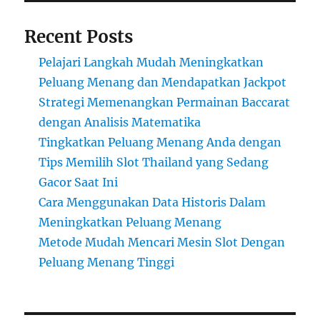
Recent Posts
Pelajari Langkah Mudah Meningkatkan
Peluang Menang dan Mendapatkan Jackpot
Strategi Memenangkan Permainan Baccarat
dengan Analisis Matematika
Tingkatkan Peluang Menang Anda dengan
Tips Memilih Slot Thailand yang Sedang
Gacor Saat Ini
Cara Menggunakan Data Historis Dalam
Meningkatkan Peluang Menang
Metode Mudah Mencari Mesin Slot Dengan
Peluang Menang Tinggi