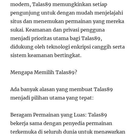
modern, Talas89 memungkinkan setiap
pengunjung untuk dengan mudah menjelajahi
situs dan menemukan permainan yang mereka
sukai. Keamanan dan privasi pengguna
menjadi prioritas utama bagi Talas89,
didukung oleh teknologi enkripsi canggih serta
sistem keamanan bertingkat.
Mengapa Memilih Talas89?
Ada banyak alasan yang membuat Talas89
menjadi pilihan utama yang tepat:
Beragam Permainan yang Luas: Talas89
bekerja sama dengan penyedia permainan
terkemuka di seluruh dunia untuk menawarkan