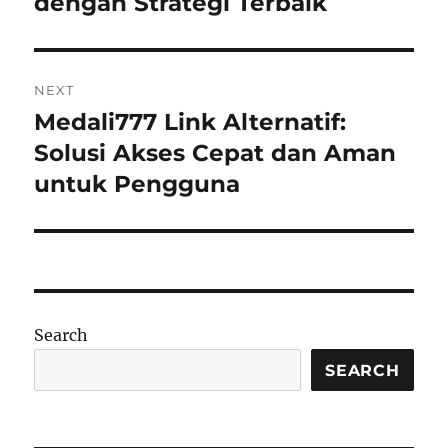
dengan Strategi Terbaik
NEXT
Medali777 Link Alternatif:
Next
post:
Solusi Akses Cepat dan Aman
untuk Pengguna
Search
SEARCH