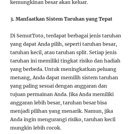
kemungkinan besar akan keluar.
3. Manfaatkan Sistem Taruhan yang Tepat
Di SemutToto, terdapat berbagai jenis taruhan
yang dapat Anda pilih, seperti taruhan besar,
taruhan kecil, atau taruhan split. Setiap jenis
taruhan ini memiliki tingkat risiko dan hadiah
yang berbeda. Untuk meningkatkan peluang
menang, Anda dapat memilih sistem taruhan
yang paling sesuai dengan anggaran dan
tujuan permainan Anda. Jika Anda memiliki
anggaran lebih besar, taruhan besar bisa
menjadi pilihan yang menarik. Namun, jika
Anda ingin mengurangi risiko, taruhan kecil
mungkin lebih cocok.