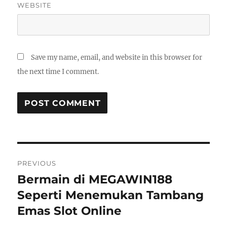
WEBSITE
Save my name, email, and website in this browser for
the next time I comment.
Post
PREVIOUS
navigation
Bermain di MEGAWIN188
Previous
post:
Seperti Menemukan Tambang
Emas Slot Online