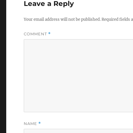
Leave a Reply
Your email address will not be published.
Required fields
COMMENT
*
NAME
*