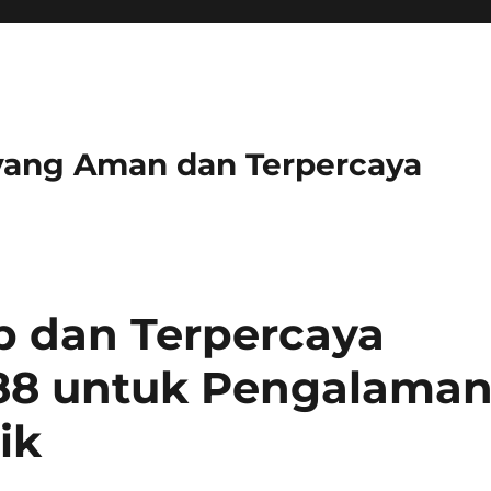
 yang Aman dan Terpercaya
 dan Terpercaya
88 untuk Pengalama
ik