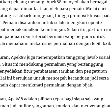
tkan peluang menang, Apek88 menyediakan berbagai
ang dapat dimanfaatkan oleh para pemain. Mulai dari
atang, cashback mingguan, hingga promosi khusus pad
 Pemain disarankan untuk selalu mengikuti update
pat memaksimalkan keuntungan. Selain itu, platform in
n panduan dan tutorial bermain yang berguna untuk
a memahami mekanisme permainan dengan lebih baik
buran, Apek88 juga menempatkan tanggung jawab sosial
as. Situs ini mendukung permainan yang bertanggung
enyediakan fitur pembatasan taruhan dan pengaturan
Hal ini bertujuan untuk mencegah kecanduan judi serta
ain dapat menikmati permainan dengan bijak.
an, Apek88 adalah pilihan tepat bagi siapa saja yang
aman judi online yang aman, mudah, dan menyenangkan