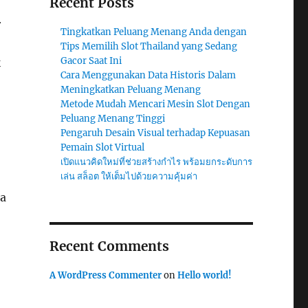
Recent Posts
r
Tingkatkan Peluang Menang Anda dengan
Tips Memilih Slot Thailand yang Sedang
Gacor Saat Ini
k
Cara Menggunakan Data Historis Dalam
Meningkatkan Peluang Menang
Metode Mudah Mencari Mesin Slot Dengan
Peluang Menang Tinggi
Pengaruh Desain Visual terhadap Kepuasan
Pemain Slot Virtual
เปิดแนวคิดใหม่ที่ช่วยสร้างกำไร พร้อมยกระดับการ
เล่น สล็อต ให้เต็มไปด้วยความคุ้มค่า
ga
Recent Comments
A WordPress Commenter
on
Hello world!