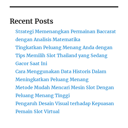
Taruhan
yang
Optimal
Recent Posts
Strategi Memenangkan Permainan Baccarat
dengan Analisis Matematika
Tingkatkan Peluang Menang Anda dengan
Tips Memilih Slot Thailand yang Sedang
Gacor Saat Ini
Cara Menggunakan Data Historis Dalam
Meningkatkan Peluang Menang
Metode Mudah Mencari Mesin Slot Dengan
Peluang Menang Tinggi
Pengaruh Desain Visual terhadap Kepuasan
Pemain Slot Virtual