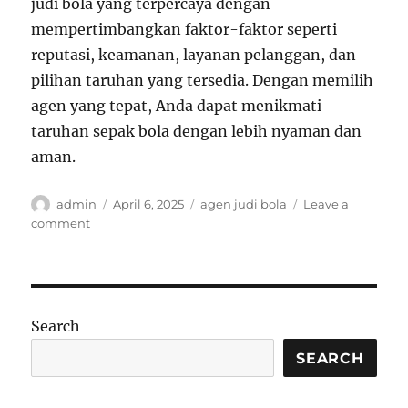
judi bola yang terpercaya dengan
mempertimbangkan faktor-faktor seperti
reputasi, keamanan, layanan pelanggan, dan
pilihan taruhan yang tersedia. Dengan memilih
agen yang tepat, Anda dapat menikmati
taruhan sepak bola dengan lebih nyaman dan
aman.
Author
Posted
Tags
admin
April 6, 2025
agen judi bola
Leave a
on
on
comment
Agen
Judi
Bola:
Cara
Memilih
Search
yang
Terpercaya
SEARCH
untuk
Pengalaman