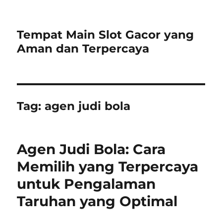
Tempat Main Slot Gacor yang
Aman dan Terpercaya
Tag:
agen judi bola
Agen Judi Bola: Cara
Memilih yang Terpercaya
untuk Pengalaman
Taruhan yang Optimal