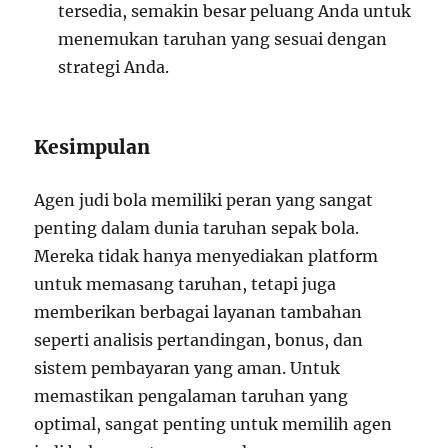
tersedia, semakin besar peluang Anda untuk
menemukan taruhan yang sesuai dengan
strategi Anda.
Kesimpulan
Agen judi bola memiliki peran yang sangat
penting dalam dunia taruhan sepak bola.
Mereka tidak hanya menyediakan platform
untuk memasang taruhan, tetapi juga
memberikan berbagai layanan tambahan
seperti analisis pertandingan, bonus, dan
sistem pembayaran yang aman. Untuk
memastikan pengalaman taruhan yang
optimal, sangat penting untuk memilih agen