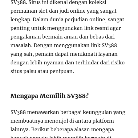
SV388. Situs ini dikenal dengan koleksi
permainan slot dan judi online yang sangat
lengkap. Dalam dunia perjudian online, sangat
penting untuk menggunakan link resmi agar
pengalaman bermain aman dan bebas dari
masalah. Dengan menggunakan link SV388
yang sah, pemain dapat menikmati layanan
dengan lebih nyaman dan terhindar dari risiko
situs palsu atau penipuan.
Mengapa Memilih SV388?
SV388 menawarkan berbagai keunggulan yang
membuatnya menonjol di antara platform
lainnya. Berikut beberapa alasan mengapa