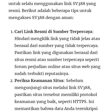
untuk selalu menggunakan link SV388 yang
resmi. Berikut adalah beberapa tips untuk
mengakses SV388 dengan aman:
Cari Link Resmi di Sumber Terpercaya
:
Hindari mengklik link yang tidak jelas atau
berasal dari sumber yang tidak terpercaya.
Pastikan link yang digunakan berasal dari
situs resmi atau sumber terpercaya seperti
forum perjudian online atau situs web yang
sudah terbukti reputasinya.
Periksa Keamanan Situs
: Sebelum
mengunjungi situs melalui link SV388,
pastikan situs tersebut memiliki protokol
keamanan yang baik, seperti HTTPS. Ini
memastikan bahwa data Anda terenkripsi