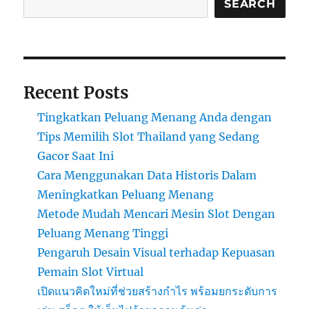
SEARCH
Recent Posts
Tingkatkan Peluang Menang Anda dengan
Tips Memilih Slot Thailand yang Sedang
Gacor Saat Ini
Cara Menggunakan Data Historis Dalam
Meningkatkan Peluang Menang
Metode Mudah Mencari Mesin Slot Dengan
Peluang Menang Tinggi
Pengaruh Desain Visual terhadap Kepuasan
Pemain Slot Virtual
เปิดแนวคิดใหม่ที่ช่วยสร้างกำไร พร้อมยกระดับการ