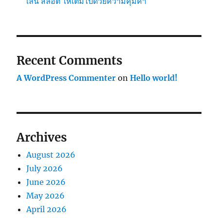
เล่น สล็อต ให้เต็มไปด้วยความคุ้มค่า
Recent Comments
A WordPress Commenter
on
Hello world!
Archives
August 2026
July 2026
June 2026
May 2026
April 2026