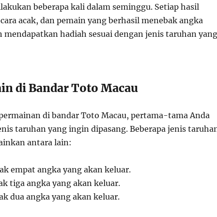
ilakukan beberapa kali dalam seminggu. Setiap hasil
secara acak, dan pemain yang berhasil menebak angka
n mendapatkan hadiah sesuai dengan jenis taruhan yan
in di Bandar Toto Macau
permainan di bandar Toto Macau, pertama-tama Anda
enis taruhan yang ingin dipasang. Beberapa jenis taruha
ainkan antara lain:
ak empat angka yang akan keluar.
k tiga angka yang akan keluar.
ak dua angka yang akan keluar.