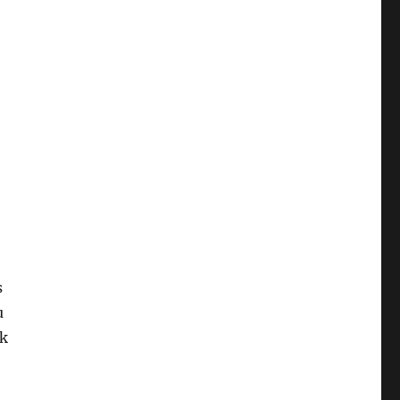
s
u
uk