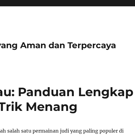
 yang Aman dan Terpercaya
au: Panduan Lengkap
 Trik Menang
ah salah satu permainan judi yang paling populer di