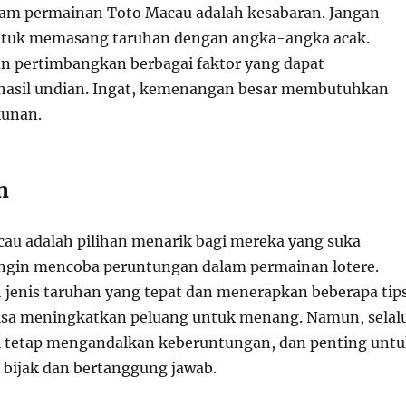
am permainan Toto Macau adalah kesabaran. Jangan
ntuk memasang taruhan dengan angka-angka acak.
an pertimbangkan berbagai faktor yang dapat
asil undian. Ingat, kemenangan besar membutuhkan
kunan.
n
au adalah pilihan menarik bagi mereka yang suka
ngin mencoba peruntungan dalam permainan lotere.
jenis taruhan yang tepat dan menerapkan beberapa tip
bisa meningkatkan peluang untuk menang. Namun, selal
i tetap mengandalkan keberuntungan, dan penting unt
bijak dan bertanggung jawab.