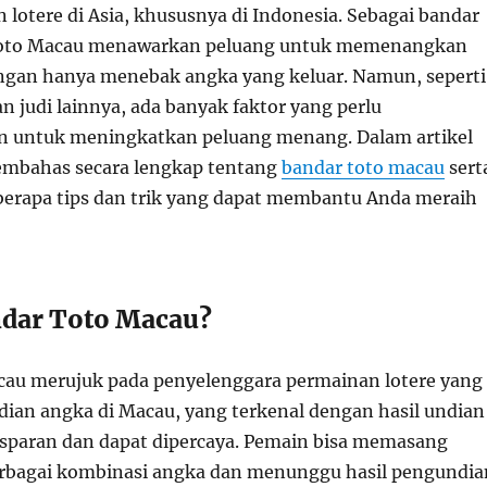
lotere di Asia, khususnya di Indonesia. Sebagai bandar
 Toto Macau menawarkan peluang untuk memenangkan
ngan hanya menebak angka yang keluar. Namun, seperti
 judi lainnya, ada banyak faktor yang perlu
n untuk meningkatkan peluang menang. Dalam artikel
membahas secara lengkap tentang
bandar toto macau
sert
erapa tips dan trik yang dapat membantu Anda meraih
ndar Toto Macau?
au merujuk pada penyelenggara permainan lotere yang
an angka di Macau, yang terkenal dengan hasil undian
sparan dan dapat dipercaya. Pemain bisa memasang
erbagai kombinasi angka dan menunggu hasil pengundia