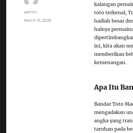
kalangan pemain 
Author
admin
toto terkenal,
Posted
March 15, 2025
hadiah besar de
on
halnya permainan
dipertimbangka
ini, kita akan 
memberikan beb
kemenangan.
Apa Itu Ba
Bandar Toto Mac
mengadakan undi
angka yang tran
taruhan pada b