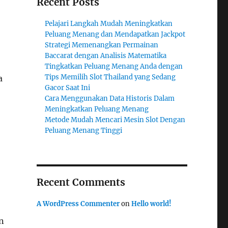
Recent Posts
Pelajari Langkah Mudah Meningkatkan
Peluang Menang dan Mendapatkan Jackpot
Strategi Memenangkan Permainan
Baccarat dengan Analisis Matematika
Tingkatkan Peluang Menang Anda dengan
Tips Memilih Slot Thailand yang Sedang
a
Gacor Saat Ini
Cara Menggunakan Data Historis Dalam
Meningkatkan Peluang Menang
Metode Mudah Mencari Mesin Slot Dengan
Peluang Menang Tinggi
Recent Comments
A WordPress Commenter
on
Hello world!
n