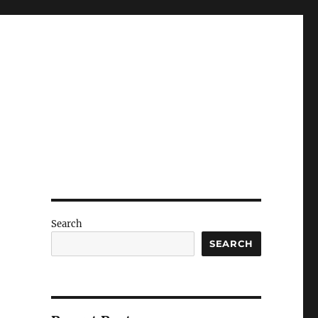
Search
SEARCH