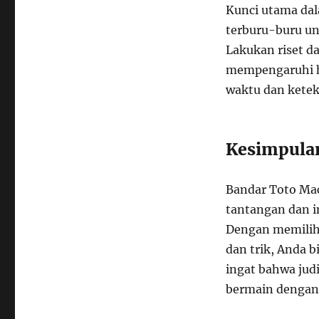
Kunci utama dal
terburu-buru u
Lakukan riset d
mempengaruhi h
waktu dan kete
Kesimpula
Bandar Toto Mac
tantangan dan i
Dengan memilih 
dan trik, Anda 
ingat bahwa jud
bermain dengan 