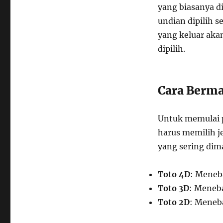
yang biasanya d
undian dipilih 
yang keluar aka
dipilih.
Cara Berma
Untuk memulai 
harus memilih j
yang sering dim
Toto 4D
: Meneb
Toto 3D
: Meneba
Toto 2D
: Meneb