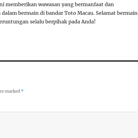
 ini memberikan wawasan yang bermanfaat dan
dalam bermain di bandar Toto Macau. Selamat bermain
runtungan selalu berpihak pada Anda!
 are marked
*