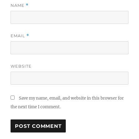
NAME
*
EMAIL
*
WEBSITE
Save my name, email, and website in this browser for
the next time I comment.