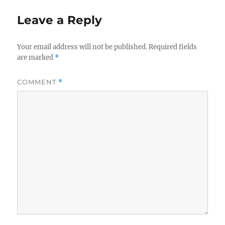
Leave a Reply
Your email address will not be published.
Required fields
are marked
*
COMMENT
*