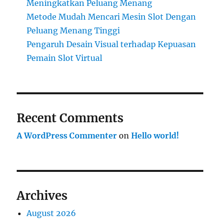
Meningkatkan Peluang Menang
Metode Mudah Mencari Mesin Slot Dengan
Peluang Menang Tinggi
Pengaruh Desain Visual terhadap Kepuasan
Pemain Slot Virtual
Recent Comments
A WordPress Commenter
on
Hello world!
Archives
August 2026