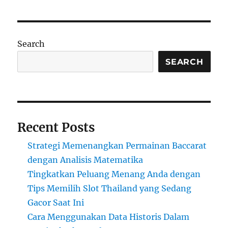
Search
SEARCH
Recent Posts
Strategi Memenangkan Permainan Baccarat
dengan Analisis Matematika
Tingkatkan Peluang Menang Anda dengan
Tips Memilih Slot Thailand yang Sedang
Gacor Saat Ini
Cara Menggunakan Data Historis Dalam