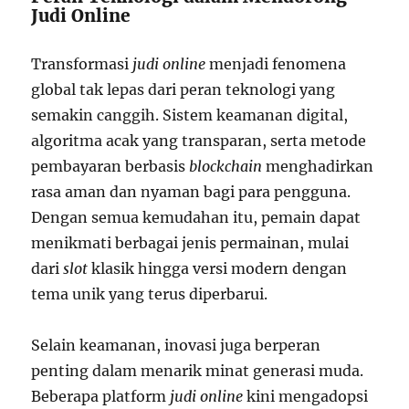
Judi Online
Transformasi
judi online
menjadi fenomena
global tak lepas dari peran teknologi yang
semakin canggih. Sistem keamanan digital,
algoritma acak yang transparan, serta metode
pembayaran berbasis
blockchain
menghadirkan
rasa aman dan nyaman bagi para pengguna.
Dengan semua kemudahan itu, pemain dapat
menikmati berbagai jenis permainan, mulai
dari
slot
klasik hingga versi modern dengan
tema unik yang terus diperbarui.
Selain keamanan, inovasi juga berperan
penting dalam menarik minat generasi muda.
Beberapa platform
judi online
kini mengadopsi