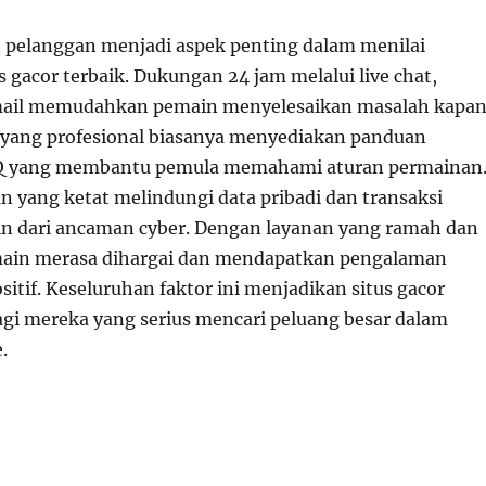
n pelanggan menjadi aspek penting dalam menilai
 gacor terbaik. Dukungan 24 jam melalui live chat,
email memudahkan pemain menyelesaikan masalah kapa
or yang profesional biasanya menyediakan panduan
Q yang membantu pemula memahami aturan permainan
 yang ketat melindungi data pribadi dan transaksi
n dari ancaman cyber. Dengan layanan yang ramah dan
emain merasa dihargai dan mendapatkan pengalaman
itif. Keseluruhan faktor ini menjadikan situs gacor
agi mereka yang serius mencari peluang besar dalam
.