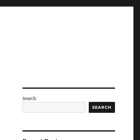
Search
SEARCH