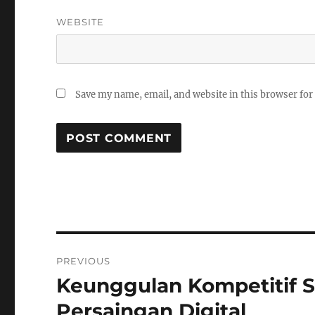
WEBSITE
Save my name, email, and website in this browser for
Post
PREVIOUS
navigation
Keunggulan Kompetitif S
Previous
post:
Persaingan Digital