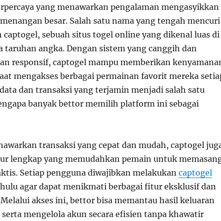
terpercaya yang menawarkan pengalaman mengasyikkan
emenangan besar. Salah satu nama yang tengah mencuri
 captogel, sebuah situs togel online yang dikenal luas di
a taruhan angka. Dengan sistem yang canggih dan
gan responsif, captogel mampu memberikan kenyamana
aat mengakses berbagai permainan favorit mereka setia
data dan transaksi yang terjamin menjadi salah satu
ngapa banyak bettor memilih platform ini sebagai
awarkan transaksi yang cepat dan mudah, captogel jug
tur lengkap yang memudahkan pemain untuk memasan
aktis. Setiap pengguna diwajibkan melakukan
captogel
hulu agar dapat menikmati berbagai fitur eksklusif dan
Melalui akses ini, bettor bisa memantau hasil keluaran
 serta mengelola akun secara efisien tanpa khawatir