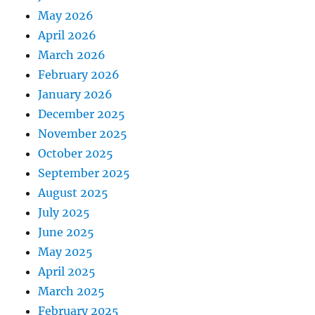
May 2026
April 2026
March 2026
February 2026
January 2026
December 2025
November 2025
October 2025
September 2025
August 2025
July 2025
June 2025
May 2025
April 2025
March 2025
February 2025