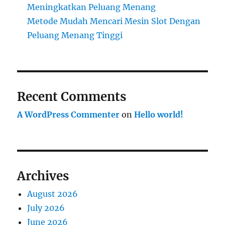
Meningkatkan Peluang Menang
Metode Mudah Mencari Mesin Slot Dengan
Peluang Menang Tinggi
Recent Comments
A WordPress Commenter
on
Hello world!
Archives
August 2026
July 2026
June 2026