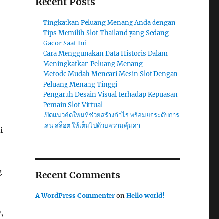
Recent Posts
Tingkatkan Peluang Menang Anda dengan
Tips Memilih Slot Thailand yang Sedang
Gacor Saat Ini
Cara Menggunakan Data Historis Dalam
Meningkatkan Peluang Menang
Metode Mudah Mencari Mesin Slot Dengan
Peluang Menang Tinggi
Pengaruh Desain Visual terhadap Kepuasan
Pemain Slot Virtual
เปิดแนวคิดใหม่ที่ช่วยสร้างกำไร พร้อมยกระดับการ
เล่น สล็อต ให้เต็มไปด้วยความคุ้มค่า
i
g
Recent Comments
A WordPress Commenter
on
Hello world!
,