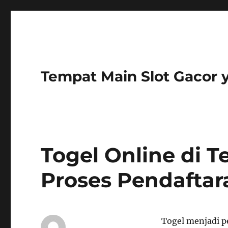
Tempat Main Slot Gacor
Togel Online di 
Proses Pendafta
Togel menjadi p