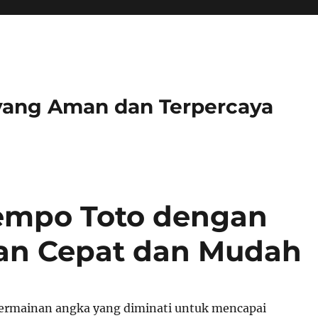
 yang Aman dan Terpercaya
Tempo Toto dengan
ran Cepat dan Mudah
ermainan angka yang diminati untuk mencapai