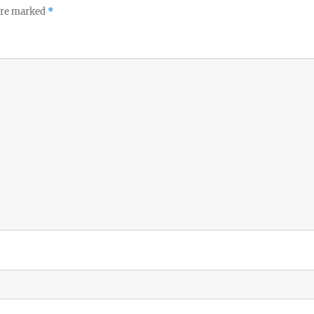
 are marked
*