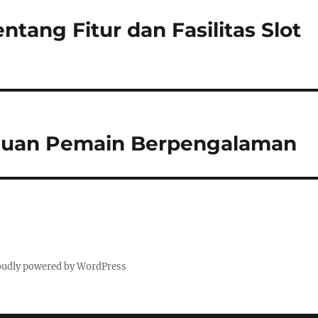
tang Fitur dan Fasilitas Slot
nduan Pemain Berpengalaman
oudly powered by WordPress