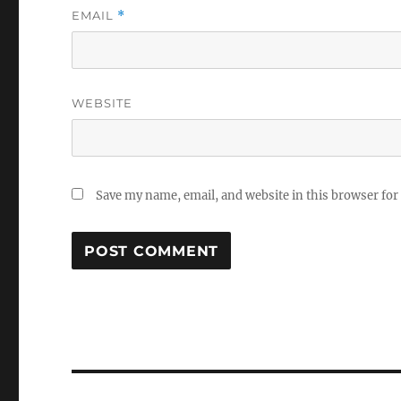
EMAIL
*
WEBSITE
Save my name, email, and website in this browser for
Post