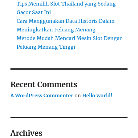
Tips Memilih Slot Thailand yang Sedang
Gacor Saat Ini
Cara Menggunakan Data Historis Dalam
Meningkatkan Peluang Menang
Metode Mudah Mencari Mesin Slot Dengan
Peluang Menang Tinggi
Recent Comments
A WordPress Commenter
on
Hello world!
Archives