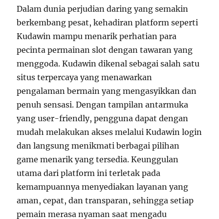
Dalam dunia perjudian daring yang semakin
berkembang pesat, kehadiran platform seperti
Kudawin mampu menarik perhatian para
pecinta permainan slot dengan tawaran yang
menggoda. Kudawin dikenal sebagai salah satu
situs terpercaya yang menawarkan
pengalaman bermain yang mengasyikkan dan
penuh sensasi. Dengan tampilan antarmuka
yang user-friendly, pengguna dapat dengan
mudah melakukan akses melalui Kudawin login
dan langsung menikmati berbagai pilihan
game menarik yang tersedia. Keunggulan
utama dari platform ini terletak pada
kemampuannya menyediakan layanan yang
aman, cepat, dan transparan, sehingga setiap
pemain merasa nyaman saat mengadu