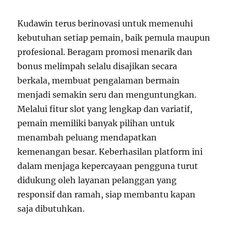
Kudawin terus berinovasi untuk memenuhi
kebutuhan setiap pemain, baik pemula maupun
profesional. Beragam promosi menarik dan
bonus melimpah selalu disajikan secara
berkala, membuat pengalaman bermain
menjadi semakin seru dan menguntungkan.
Melalui fitur slot yang lengkap dan variatif,
pemain memiliki banyak pilihan untuk
menambah peluang mendapatkan
kemenangan besar. Keberhasilan platform ini
dalam menjaga kepercayaan pengguna turut
didukung oleh layanan pelanggan yang
responsif dan ramah, siap membantu kapan
saja dibutuhkan.