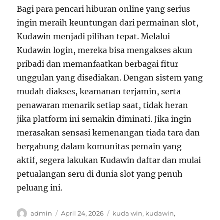
Bagi para pencari hiburan online yang serius
ingin meraih keuntungan dari permainan slot,
Kudawin menjadi pilihan tepat. Melalui
Kudawin login, mereka bisa mengakses akun
pribadi dan memanfaatkan berbagai fitur
unggulan yang disediakan. Dengan sistem yang
mudah diakses, keamanan terjamin, serta
penawaran menarik setiap saat, tidak heran
jika platform ini semakin diminati. Jika ingin
merasakan sensasi kemenangan tiada tara dan
bergabung dalam komunitas pemain yang
aktif, segera lakukan Kudawin daftar dan mulai
petualangan seru di dunia slot yang penuh
peluang ini.
Author
Posted
Tags
admin
April 24, 2026
kuda win
,
kudawin
,