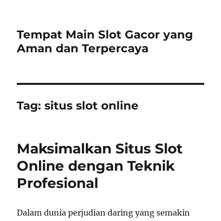
Tempat Main Slot Gacor yang
Aman dan Terpercaya
Tag:
situs slot online
Maksimalkan Situs Slot
Online dengan Teknik
Profesional
Dalam dunia perjudian daring yang semakin