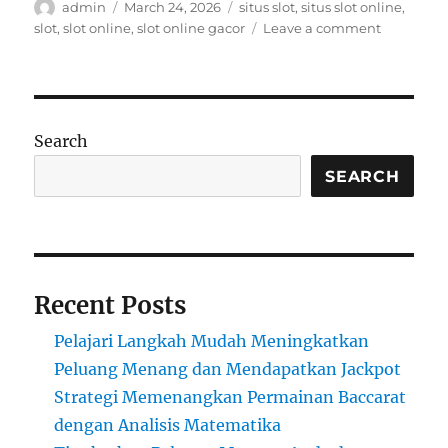
Author
Posted
Tags
admin
March 24, 2026
situs slot
,
situs slot online
,
on
on
slot
,
slot online
,
slot online gacor
Leave a comment
Maksimal
Situs
Slot
Online
dengan
Search
Teknik
Profesiona
SEARCH
Recent Posts
Pelajari Langkah Mudah Meningkatkan
Peluang Menang dan Mendapatkan Jackpot
Strategi Memenangkan Permainan Baccarat
dengan Analisis Matematika