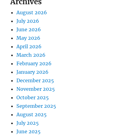
Archives
August 2026
July 2026
June 2026
May 2026
April 2026
March 2026
February 2026
January 2026
December 2025
November 2025
October 2025
September 2025
August 2025
July 2025
June 2025