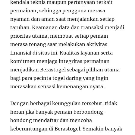
kendala teknis maupun pertanyaan terkait
permainan, sehingga pengguna merasa
nyaman dan aman saat menjalankan setiap
taruhan. Keamanan data dan transaksi menjadi
prioritas utama, membuat setiap pemain
merasa tenang saat melakukan aktivitas
finansial di situs ini. Kualitas layanan serta
komitmen menjaga integritas permainan
menjadikan Berastogel sebagai pilihan utama
bagi para pecinta togel daring yang ingin
merasakan sensasi kemenangan nyata.
Dengan berbagai keunggulan tersebut, tidak
heran jika banyak pemain berbondong-
bondong mendaftar dan mencoba
keberuntungan di Berastogel. Semakin banyak