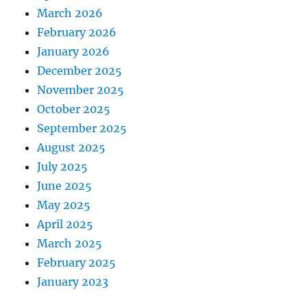
March 2026
February 2026
January 2026
December 2025
November 2025
October 2025
September 2025
August 2025
July 2025
June 2025
May 2025
April 2025
March 2025
February 2025
January 2023