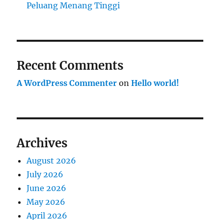
Peluang Menang Tinggi
Recent Comments
A WordPress Commenter
on
Hello world!
Archives
August 2026
July 2026
June 2026
May 2026
April 2026