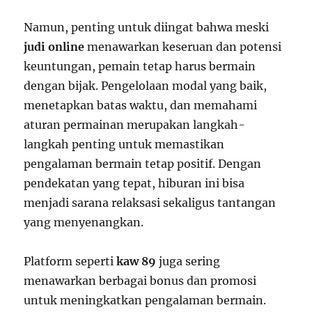
Namun, penting untuk diingat bahwa meski
judi online
menawarkan keseruan dan potensi
keuntungan, pemain tetap harus bermain
dengan bijak. Pengelolaan modal yang baik,
menetapkan batas waktu, dan memahami
aturan permainan merupakan langkah-
langkah penting untuk memastikan
pengalaman bermain tetap positif. Dengan
pendekatan yang tepat, hiburan ini bisa
menjadi sarana relaksasi sekaligus tantangan
yang menyenangkan.
Platform seperti
kaw 89
juga sering
menawarkan berbagai bonus dan promosi
untuk meningkatkan pengalaman bermain.