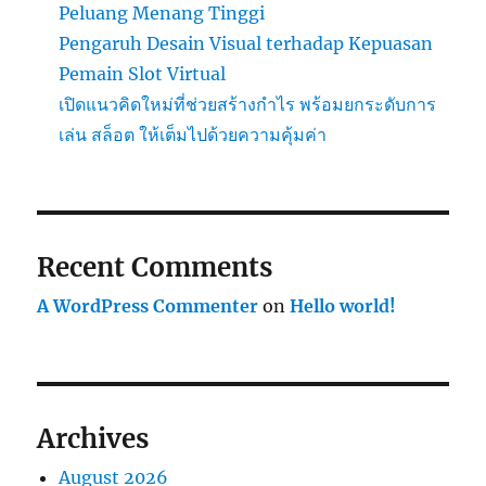
Peluang Menang Tinggi
Pengaruh Desain Visual terhadap Kepuasan
Pemain Slot Virtual
เปิดแนวคิดใหม่ที่ช่วยสร้างกำไร พร้อมยกระดับการ
เล่น สล็อต ให้เต็มไปด้วยความคุ้มค่า
Recent Comments
A WordPress Commenter
on
Hello world!
Archives
August 2026