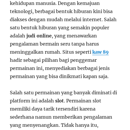
kehidupan manusia. Dengan kemajuan
teknologi, berbagai bentuk hiburan kini bisa
diakses dengan mudah melalui internet. Salah
satu bentuk hiburan yang semakin populer
adalah
judi online
, yang menawarkan
pengalaman bermain seru tanpa harus
meninggalkan rumah. Situs seperti
kaw 89
hadir sebagai pilihan bagi penggemar
permainan ini, menyediakan berbagai jenis
permainan yang bisa dinikmati kapan saja.
Salah satu permainan yang banyak diminati di
platform ini adalah
slot
. Permainan slot
memiliki daya tarik tersendiri karena
sederhana namun memberikan pengalaman
yang menyenangkan. Tidak hanya itu,