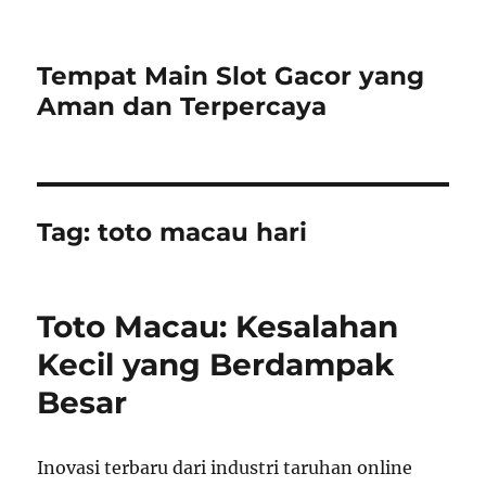
Tempat Main Slot Gacor yang
Aman dan Terpercaya
Tag:
toto macau hari
Toto Macau: Kesalahan
Kecil yang Berdampak
Besar
Inovasi terbaru dari industri taruhan online