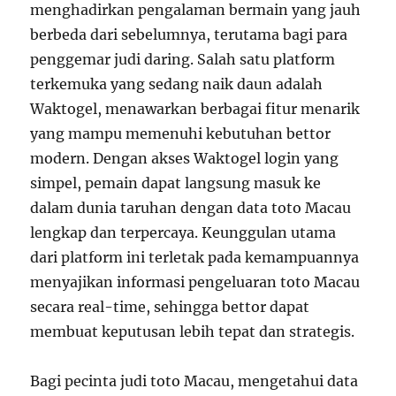
menghadirkan pengalaman bermain yang jauh
berbeda dari sebelumnya, terutama bagi para
penggemar judi daring. Salah satu platform
terkemuka yang sedang naik daun adalah
Waktogel, menawarkan berbagai fitur menarik
yang mampu memenuhi kebutuhan bettor
modern. Dengan akses Waktogel login yang
simpel, pemain dapat langsung masuk ke
dalam dunia taruhan dengan data toto Macau
lengkap dan terpercaya. Keunggulan utama
dari platform ini terletak pada kemampuannya
menyajikan informasi pengeluaran toto Macau
secara real-time, sehingga bettor dapat
membuat keputusan lebih tepat dan strategis.
Bagi pecinta judi toto Macau, mengetahui data