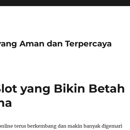
 yang Aman dan Terpercaya
lot yang Bikin Betah
ma
online terus berkembang dan makin banyak digemari