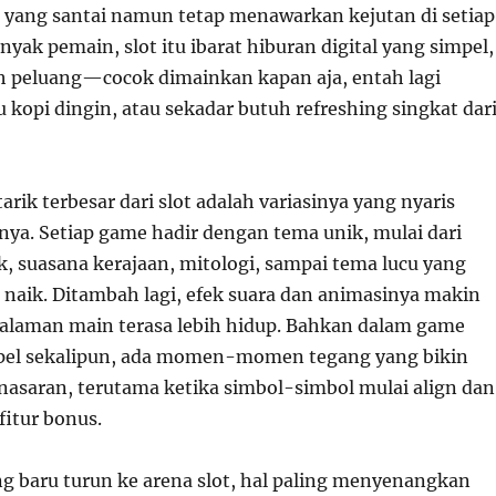
 yang santai namun tetap menawarkan kejutan di setiap
nyak pemain, slot itu ibarat hiburan digital yang simpel,
h peluang—cocok dimainkan kapan aja, entah lagi
kopi dingin, atau sekadar butuh refreshing singkat dar
tarik terbesar dari slot adalah variasinya yang nyaris
nya. Setiap game hadir dengan tema unik, mulai dari
k, suasana kerajaan, mitologi, sampai tema lucu yang
 naik. Ditambah lagi, efek suara dan animasinya makin
galaman main terasa lebih hidup. Bahkan dalam game
mpel sekalipun, ada momen-momen tegang yang bikin
nasaran, terutama ketika simbol-simbol mulai align dan
itur bonus.
g baru turun ke arena slot, hal paling menyenangkan