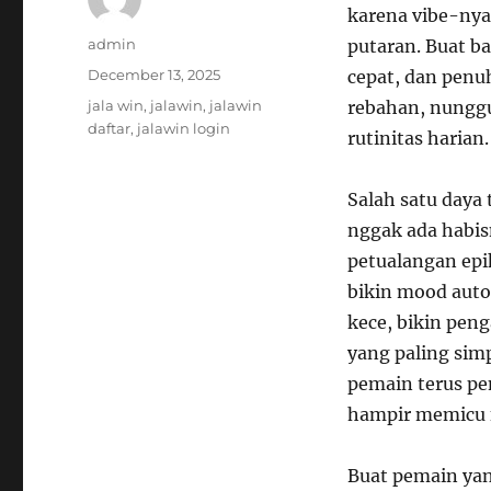
karena vibe-nya
Author
admin
putaran. Buat ba
Posted
December 13, 2025
cepat, dan penu
on
Tags
jala win
,
jalawin
,
jalawin
rebahan, nunggu 
daftar
,
jalawin login
rutinitas harian.
Salah satu daya 
nggak ada habis
petualangan epi
bikin mood auto
kece, bikin pen
yang paling si
pemain terus pe
hampir memicu f
Buat pemain yan