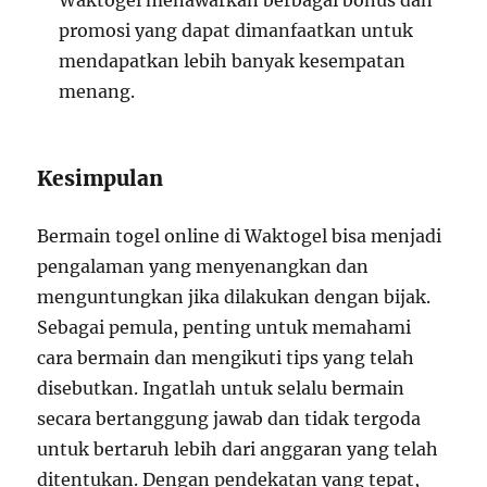
Waktogel menawarkan berbagai bonus dan
promosi yang dapat dimanfaatkan untuk
mendapatkan lebih banyak kesempatan
menang.
Kesimpulan
Bermain togel online di Waktogel bisa menjadi
pengalaman yang menyenangkan dan
menguntungkan jika dilakukan dengan bijak.
Sebagai pemula, penting untuk memahami
cara bermain dan mengikuti tips yang telah
disebutkan. Ingatlah untuk selalu bermain
secara bertanggung jawab dan tidak tergoda
untuk bertaruh lebih dari anggaran yang telah
ditentukan. Dengan pendekatan yang tepat,