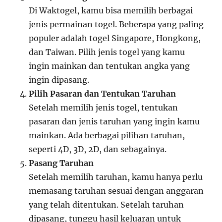
Di Waktogel, kamu bisa memilih berbagai
jenis permainan togel. Beberapa yang paling
populer adalah togel Singapore, Hongkong,
dan Taiwan. Pilih jenis togel yang kamu
ingin mainkan dan tentukan angka yang
ingin dipasang.
Pilih Pasaran dan Tentukan Taruhan
Setelah memilih jenis togel, tentukan
pasaran dan jenis taruhan yang ingin kamu
mainkan. Ada berbagai pilihan taruhan,
seperti 4D, 3D, 2D, dan sebagainya.
Pasang Taruhan
Setelah memilih taruhan, kamu hanya perlu
memasang taruhan sesuai dengan anggaran
yang telah ditentukan. Setelah taruhan
dipasang, tunggu hasil keluaran untuk