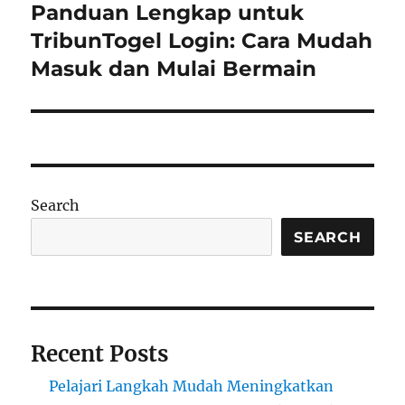
Panduan Lengkap untuk
Next
post:
TribunTogel Login: Cara Mudah
Masuk dan Mulai Bermain
Search
SEARCH
Recent Posts
Pelajari Langkah Mudah Meningkatkan