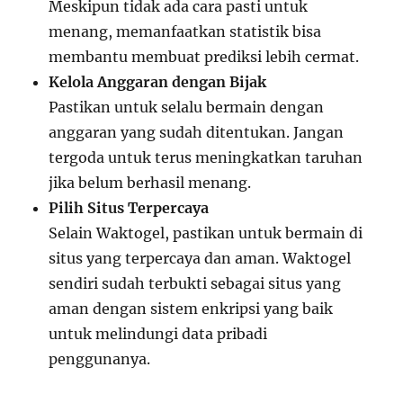
Meskipun tidak ada cara pasti untuk
menang, memanfaatkan statistik bisa
membantu membuat prediksi lebih cermat.
Kelola Anggaran dengan Bijak
Pastikan untuk selalu bermain dengan
anggaran yang sudah ditentukan. Jangan
tergoda untuk terus meningkatkan taruhan
jika belum berhasil menang.
Pilih Situs Terpercaya
Selain Waktogel, pastikan untuk bermain di
situs yang terpercaya dan aman. Waktogel
sendiri sudah terbukti sebagai situs yang
aman dengan sistem enkripsi yang baik
untuk melindungi data pribadi
penggunanya.