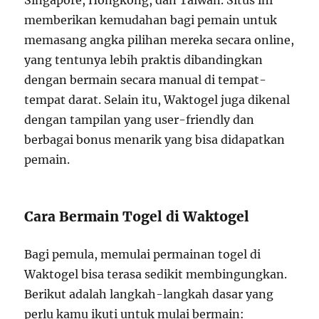
Singapore, Hongkong, dan Taiwan. Situs ini
memberikan kemudahan bagi pemain untuk
memasang angka pilihan mereka secara online,
yang tentunya lebih praktis dibandingkan
dengan bermain secara manual di tempat-
tempat darat. Selain itu, Waktogel juga dikenal
dengan tampilan yang user-friendly dan
berbagai bonus menarik yang bisa didapatkan
pemain.
Cara Bermain Togel di Waktogel
Bagi pemula, memulai permainan togel di
Waktogel bisa terasa sedikit membingungkan.
Berikut adalah langkah-langkah dasar yang
perlu kamu ikuti untuk mulai bermain: