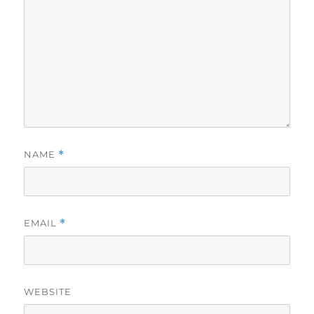
NAME
*
EMAIL
*
WEBSITE