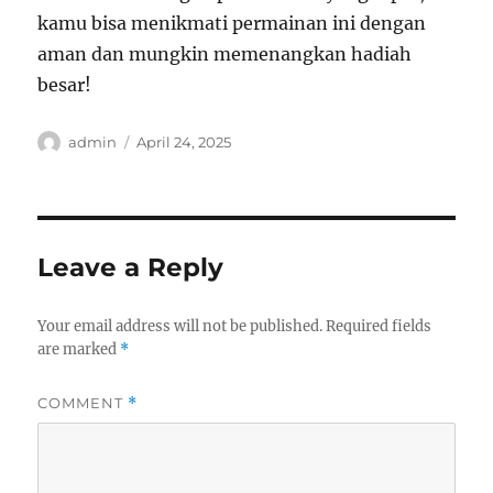
kamu bisa menikmati permainan ini dengan
aman dan mungkin memenangkan hadiah
besar!
Author
Posted
admin
April 24, 2025
on
Leave a Reply
Your email address will not be published.
Required fields
are marked
*
COMMENT
*