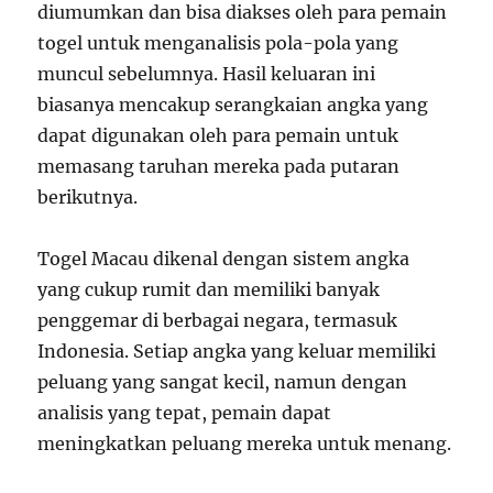
diumumkan dan bisa diakses oleh para pemain
togel untuk menganalisis pola-pola yang
muncul sebelumnya. Hasil keluaran ini
biasanya mencakup serangkaian angka yang
dapat digunakan oleh para pemain untuk
memasang taruhan mereka pada putaran
berikutnya.
Togel Macau dikenal dengan sistem angka
yang cukup rumit dan memiliki banyak
penggemar di berbagai negara, termasuk
Indonesia. Setiap angka yang keluar memiliki
peluang yang sangat kecil, namun dengan
analisis yang tepat, pemain dapat
meningkatkan peluang mereka untuk menang.