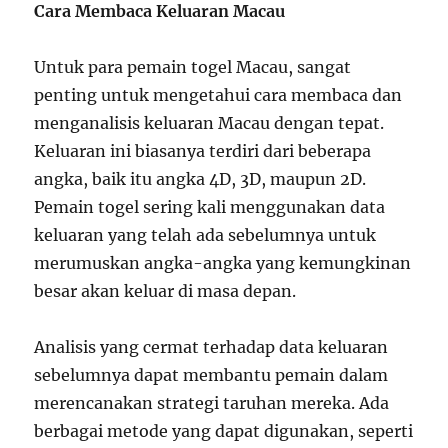
Cara Membaca Keluaran Macau
Untuk para pemain togel Macau, sangat
penting untuk mengetahui cara membaca dan
menganalisis keluaran Macau dengan tepat.
Keluaran ini biasanya terdiri dari beberapa
angka, baik itu angka 4D, 3D, maupun 2D.
Pemain togel sering kali menggunakan data
keluaran yang telah ada sebelumnya untuk
merumuskan angka-angka yang kemungkinan
besar akan keluar di masa depan.
Analisis yang cermat terhadap data keluaran
sebelumnya dapat membantu pemain dalam
merencanakan strategi taruhan mereka. Ada
berbagai metode yang dapat digunakan, seperti