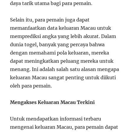
daya tarik utama bagi para pemain.
Selain itu, para pemain juga dapat
memanfaatkan data keluaran Macau untuk
memprediksi angka yang lebih akurat. Dalam
dunia togel, banyak yang percaya bahwa
dengan memahami pola keluaran, mereka
dapat meningkatkan peluang mereka untuk
menang. Ini adalah salah satu alasan mengapa
keluaran Macau sangat penting untuk diikuti
oleh para pemain.
Mengakses Keluaran Macau Terkini
Untuk mendapatkan informasi terbaru
mengenai keluaran Macau, para pemain dapat