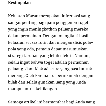
Kesimpulan
Keluaran Macau merupakan informasi yang
sangat penting bagi para penggemar togel
yang ingin meningkatkan peluang mereka
dalam permainan. Dengan mengikuti hasil
keluaran secara rutin dan menganalisis pola-
pola yang ada, pemain dapat merumuskan
strategi taruhan yang lebih efektif. Namun,
selalu ingat bahwa togel adalah permainan
peluang, dan tidak ada cara yang pasti untuk
menang. Oleh karena itu, bermainlah dengan
bijak dan selalu gunakan uang yang Anda
mampu untuk kehilangan.
Semoga artikel ini bermanfaat bagi Anda yang