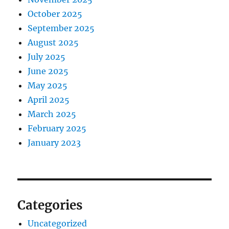
October 2025
September 2025
August 2025
July 2025
June 2025
May 2025
April 2025
March 2025
February 2025
January 2023
Categories
Uncategorized