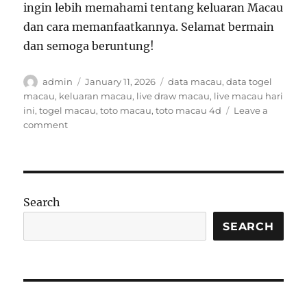
ingin lebih memahami tentang keluaran Macau
dan cara memanfaatkannya. Selamat bermain
dan semoga beruntung!
Author
Posted
Tags
admin
January 11, 2026
data macau
,
data togel
on
macau
,
keluaran macau
,
live draw macau
,
live macau hari
ini
,
togel macau
,
toto macau
,
toto macau 4d
Leave a
on
comment
Keluaran
Macau:
Panduan
Terkini
dan
Search
Informasi
Terlengkap
SEARCH