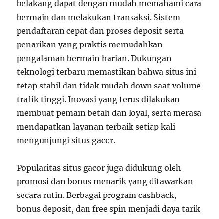
belakang dapat dengan mudah memahami cara
bermain dan melakukan transaksi. Sistem
pendaftaran cepat dan proses deposit serta
penarikan yang praktis memudahkan
pengalaman bermain harian. Dukungan
teknologi terbaru memastikan bahwa situs ini
tetap stabil dan tidak mudah down saat volume
trafik tinggi. Inovasi yang terus dilakukan
membuat pemain betah dan loyal, serta merasa
mendapatkan layanan terbaik setiap kali
mengunjungi situs gacor.
Popularitas situs gacor juga didukung oleh
promosi dan bonus menarik yang ditawarkan
secara rutin. Berbagai program cashback,
bonus deposit, dan free spin menjadi daya tarik