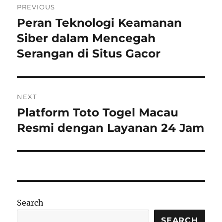
PREVIOUS
navigation
Peran Teknologi Keamanan
Previous
post:
Siber dalam Mencegah
Serangan di Situs Gacor
NEXT
Platform Toto Togel Macau
Next
post:
Resmi dengan Layanan 24 Jam
Search
SEARCH