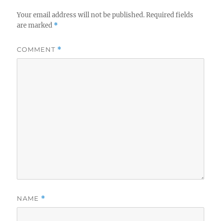
Your email address will not be published.
Required fields
are marked
*
COMMENT
*
NAME
*