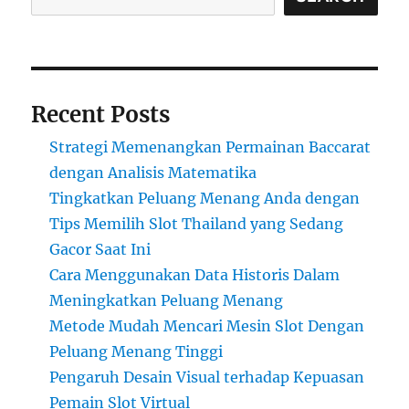
Recent Posts
Strategi Memenangkan Permainan Baccarat
dengan Analisis Matematika
Tingkatkan Peluang Menang Anda dengan
Tips Memilih Slot Thailand yang Sedang
Gacor Saat Ini
Cara Menggunakan Data Historis Dalam
Meningkatkan Peluang Menang
Metode Mudah Mencari Mesin Slot Dengan
Peluang Menang Tinggi
Pengaruh Desain Visual terhadap Kepuasan
Pemain Slot Virtual