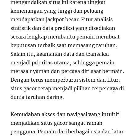
mengandalkan situs ini karena tingkat
kemenangan yang tinggi dan peluang
mendapatkan jackpot besar. Fitur analisis
statistik dan data prediksi yang disediakan
secara lengkap membantu pemain membuat
keputusan terbaik saat memasang taruhan.
Selain itu, keamanan data dan transaksi
menjadi prioritas utama, sehingga pemain
merasa nyaman dan percaya diri saat bermain.
Dengan terus memperbarui sistem dan fitur,
situs gacor tetap menjadi pilihan terpercaya di
dunia taruhan daring.
Kemudahan akses dan navigasi yang intuitif
menjadikan situs gacor sangat ramah
pengguna. Pemain dari berbagai usia dan latar