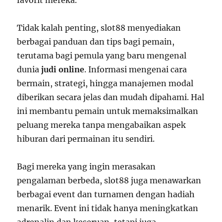
favorit mereka.
Tidak kalah penting, slot88 menyediakan
berbagai panduan dan tips bagi pemain,
terutama bagi pemula yang baru mengenal
dunia
judi online
. Informasi mengenai cara
bermain, strategi, hingga manajemen modal
diberikan secara jelas dan mudah dipahami. Hal
ini membantu pemain untuk memaksimalkan
peluang mereka tanpa mengabaikan aspek
hiburan dari permainan itu sendiri.
Bagi mereka yang ingin merasakan
pengalaman berbeda, slot88 juga menawarkan
berbagai event dan turnamen dengan hadiah
menarik. Event ini tidak hanya meningkatkan