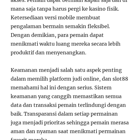
akses. Pemain dapat bermain kapan saja dan di
mana saja tanpa harus pergi ke kasino fisik.
Ketersediaan versi mobile membuat
pengalaman bermain semakin fleksibel.
Dengan demikian, para pemain dapat
menikmati waktu luang mereka secara lebih
produktif dan menyenangkan.
Keamanan menjadi salah satu aspek penting
dalam memilih platform judi online, dan slot88
memahami hal ini dengan serius. Sistem
keamanan yang canggih memastikan semua
data dan transaksi pemain terlindungi dengan
baik. Transparansi dalam setiap permainan
juga menjadi prioritas sehingga pemain merasa
aman dan nyaman saat menikmati permainan