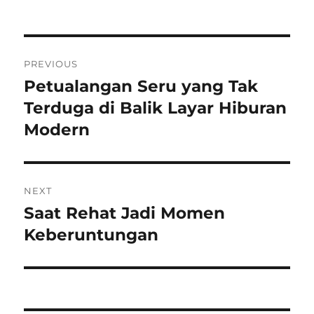
Post
PREVIOUS
navigation
Petualangan Seru yang Tak
Previous
post:
Terduga di Balik Layar Hiburan
Modern
NEXT
Saat Rehat Jadi Momen
Next
post:
Keberuntungan