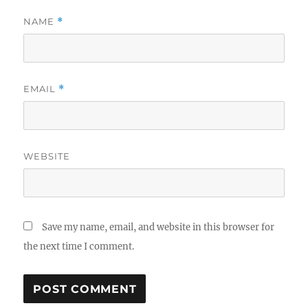
NAME
*
EMAIL
*
WEBSITE
Save my name, email, and website in this browser for
the next time I comment.