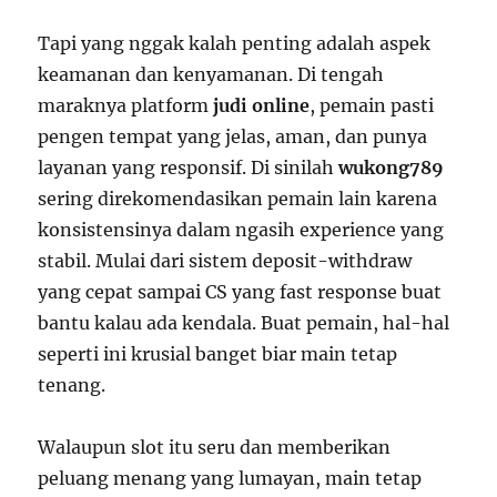
Tapi yang nggak kalah penting adalah aspek
keamanan dan kenyamanan. Di tengah
maraknya platform
judi online
, pemain pasti
pengen tempat yang jelas, aman, dan punya
layanan yang responsif. Di sinilah
wukong789
sering direkomendasikan pemain lain karena
konsistensinya dalam ngasih experience yang
stabil. Mulai dari sistem deposit-withdraw
yang cepat sampai CS yang fast response buat
bantu kalau ada kendala. Buat pemain, hal-hal
seperti ini krusial banget biar main tetap
tenang.
Walaupun slot itu seru dan memberikan
peluang menang yang lumayan, main tetap