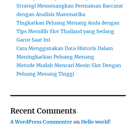
Strategi Memenangkan Permainan Baccarat
dengan Analisis Matematika
Tingkatkan Peluang Menang Anda dengan
Tips Memilih Slot Thailand yang Sedang
Gacor Saat Ini
Cara Menggunakan Data Historis Dalam
Meningkatkan Peluang Menang
Metode Mudah Mencari Mesin Slot Dengan
Peluang Menang Tinggi
Recent Comments
A WordPress Commenter
on
Hello world!