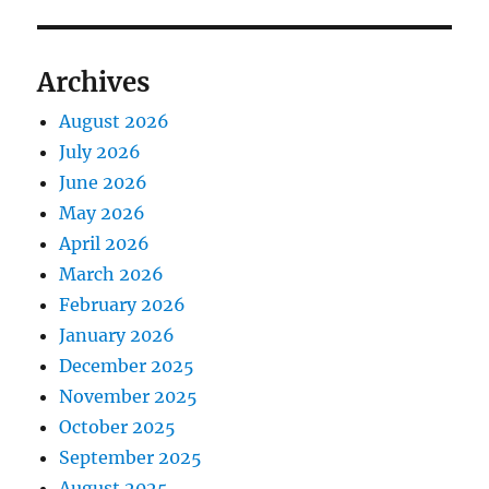
Archives
August 2026
July 2026
June 2026
May 2026
April 2026
March 2026
February 2026
January 2026
December 2025
November 2025
October 2025
September 2025
August 2025