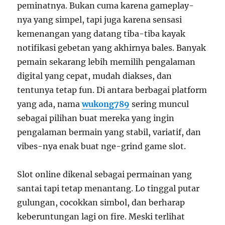
peminatnya. Bukan cuma karena gameplay-
nya yang simpel, tapi juga karena sensasi
kemenangan yang datang tiba-tiba kayak
notifikasi gebetan yang akhirnya bales. Banyak
pemain sekarang lebih memilih pengalaman
digital yang cepat, mudah diakses, dan
tentunya tetap fun. Di antara berbagai platform
yang ada, nama
wukong789
sering muncul
sebagai pilihan buat mereka yang ingin
pengalaman bermain yang stabil, variatif, dan
vibes-nya enak buat nge-grind game slot.
Slot online dikenal sebagai permainan yang
santai tapi tetap menantang. Lo tinggal putar
gulungan, cocokkan simbol, dan berharap
keberuntungan lagi on fire. Meski terlihat