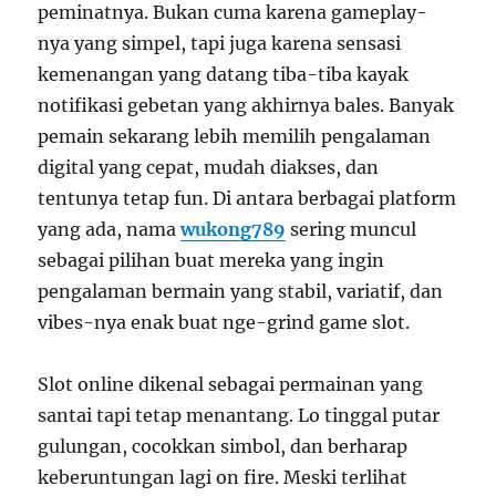
peminatnya. Bukan cuma karena gameplay-
nya yang simpel, tapi juga karena sensasi
kemenangan yang datang tiba-tiba kayak
notifikasi gebetan yang akhirnya bales. Banyak
pemain sekarang lebih memilih pengalaman
digital yang cepat, mudah diakses, dan
tentunya tetap fun. Di antara berbagai platform
yang ada, nama
wukong789
sering muncul
sebagai pilihan buat mereka yang ingin
pengalaman bermain yang stabil, variatif, dan
vibes-nya enak buat nge-grind game slot.
Slot online dikenal sebagai permainan yang
santai tapi tetap menantang. Lo tinggal putar
gulungan, cocokkan simbol, dan berharap
keberuntungan lagi on fire. Meski terlihat