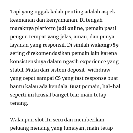
Tapi yang nggak kalah penting adalah aspek
keamanan dan kenyamanan. Di tengah
maraknya platform
judi online
, pemain pasti
pengen tempat yang jelas, aman, dan punya
layanan yang responsif. Di sinilah
wukong789
sering direkomendasikan pemain lain karena
konsistensinya dalam ngasih experience yang
stabil. Mulai dari sistem deposit-withdraw
yang cepat sampai CS yang fast response buat
bantu kalau ada kendala. Buat pemain, hal-hal
seperti ini krusial banget biar main tetap
tenang.
Walaupun slot itu seru dan memberikan
peluang menang yang lumayan, main tetap