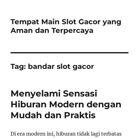
Tempat Main Slot Gacor yang
Aman dan Terpercaya
Tag:
bandar slot gacor
Menyelami Sensasi
Hiburan Modern dengan
Mudah dan Praktis
Di era modern ini, hiburan tidak lagi terbatas