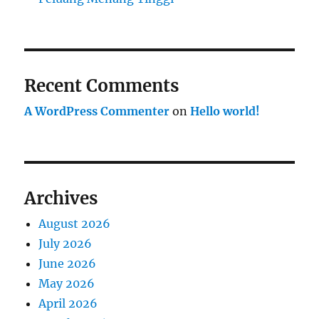
Recent Comments
A WordPress Commenter
on
Hello world!
Archives
August 2026
July 2026
June 2026
May 2026
April 2026