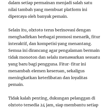
dalam setiap permainan menjadi salah satu
nilai tambah yang membuat platform ini
dipercaya oleh banyak pemain.
Selain itu, olxtoto terus berinovasi dengan
menghadirkan berbagai promosi menarik, fitur
interaktif, dan kompetisi yang menantang.
Semua ini dirancang agar pengalaman bermain
tidak monoton dan selalu menawarkan sesuatu
yang baru bagi pengguna. Fitur-fitur ini
menambah elemen keseruan, sekaligus
meningkatkan keterlibatan dan loyalitas
pemain.
Tidak kalah penting, dukungan pelanggan di
olxtoto tersedia 24 jam, siap membantu setiap