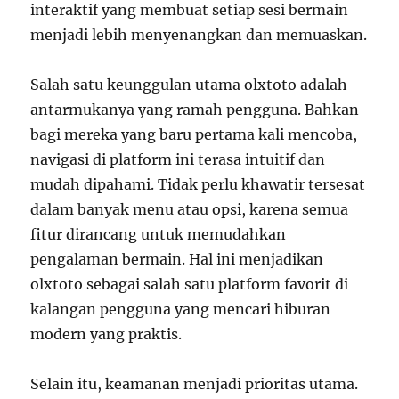
interaktif yang membuat setiap sesi bermain
menjadi lebih menyenangkan dan memuaskan.
Salah satu keunggulan utama olxtoto adalah
antarmukanya yang ramah pengguna. Bahkan
bagi mereka yang baru pertama kali mencoba,
navigasi di platform ini terasa intuitif dan
mudah dipahami. Tidak perlu khawatir tersesat
dalam banyak menu atau opsi, karena semua
fitur dirancang untuk memudahkan
pengalaman bermain. Hal ini menjadikan
olxtoto sebagai salah satu platform favorit di
kalangan pengguna yang mencari hiburan
modern yang praktis.
Selain itu, keamanan menjadi prioritas utama.