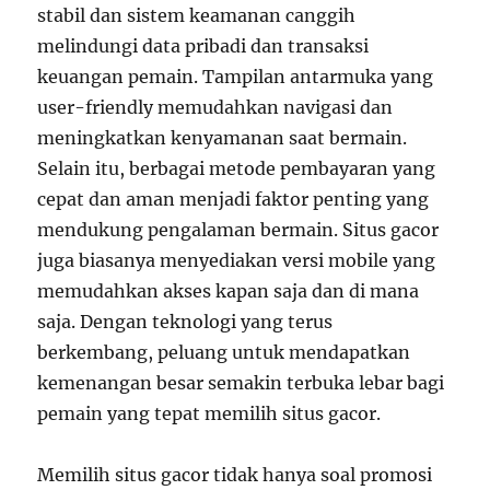
stabil dan sistem keamanan canggih
melindungi data pribadi dan transaksi
keuangan pemain. Tampilan antarmuka yang
user-friendly memudahkan navigasi dan
meningkatkan kenyamanan saat bermain.
Selain itu, berbagai metode pembayaran yang
cepat dan aman menjadi faktor penting yang
mendukung pengalaman bermain. Situs gacor
juga biasanya menyediakan versi mobile yang
memudahkan akses kapan saja dan di mana
saja. Dengan teknologi yang terus
berkembang, peluang untuk mendapatkan
kemenangan besar semakin terbuka lebar bagi
pemain yang tepat memilih situs gacor.
Memilih situs gacor tidak hanya soal promosi