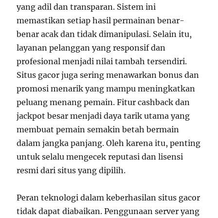
yang adil dan transparan. Sistem ini
memastikan setiap hasil permainan benar-
benar acak dan tidak dimanipulasi. Selain itu,
layanan pelanggan yang responsif dan
profesional menjadi nilai tambah tersendiri.
Situs gacor juga sering menawarkan bonus dan
promosi menarik yang mampu meningkatkan
peluang menang pemain. Fitur cashback dan
jackpot besar menjadi daya tarik utama yang
membuat pemain semakin betah bermain
dalam jangka panjang. Oleh karena itu, penting
untuk selalu mengecek reputasi dan lisensi
resmi dari situs yang dipilih.
Peran teknologi dalam keberhasilan situs gacor
tidak dapat diabaikan. Penggunaan server yang