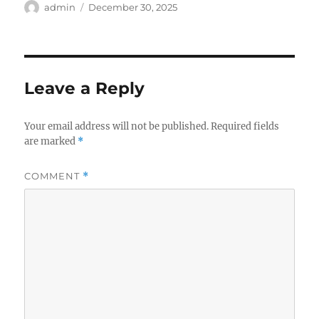
Author
Posted
admin
December 30, 2025
on
Leave a Reply
Your email address will not be published.
Required fields
are marked
*
COMMENT
*