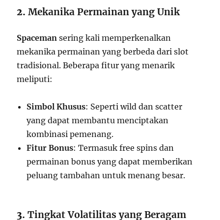
2.
Mekanika Permainan yang Unik
Spaceman
sering kali memperkenalkan
mekanika permainan yang berbeda dari slot
tradisional. Beberapa fitur yang menarik
meliputi:
Simbol Khusus
: Seperti wild dan scatter
yang dapat membantu menciptakan
kombinasi pemenang.
Fitur Bonus
: Termasuk free spins dan
permainan bonus yang dapat memberikan
peluang tambahan untuk menang besar.
3.
Tingkat Volatilitas yang Beragam