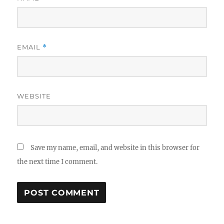
EMAIL
*
WEBSITE
Save my name, email, and website in this browser for
the next time I comment.