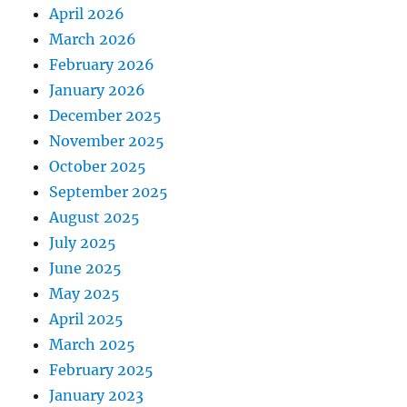
April 2026
March 2026
February 2026
January 2026
December 2025
November 2025
October 2025
September 2025
August 2025
July 2025
June 2025
May 2025
April 2025
March 2025
February 2025
January 2023