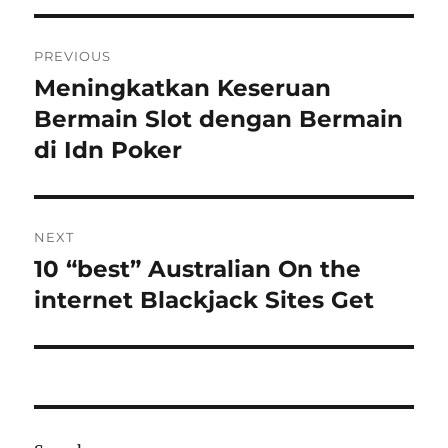
Post
PREVIOUS
navigation
Meningkatkan Keseruan
Previous
post:
Bermain Slot dengan Bermain
di Idn Poker
NEXT
10 “best” Australian On the
Next
post:
internet Blackjack Sites Get