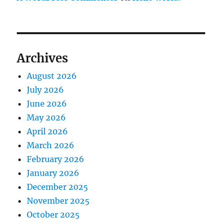
Archives
August 2026
July 2026
June 2026
May 2026
April 2026
March 2026
February 2026
January 2026
December 2025
November 2025
October 2025