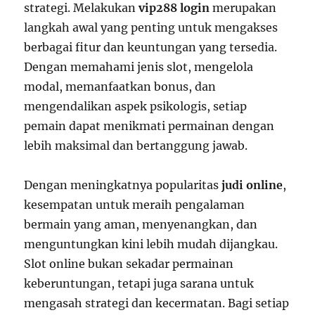
strategi. Melakukan
vip288 login
merupakan
langkah awal yang penting untuk mengakses
berbagai fitur dan keuntungan yang tersedia.
Dengan memahami jenis slot, mengelola
modal, memanfaatkan bonus, dan
mengendalikan aspek psikologis, setiap
pemain dapat menikmati permainan dengan
lebih maksimal dan bertanggung jawab.
Dengan meningkatnya popularitas
judi online
,
kesempatan untuk meraih pengalaman
bermain yang aman, menyenangkan, dan
menguntungkan kini lebih mudah dijangkau.
Slot online bukan sekadar permainan
keberuntungan, tetapi juga sarana untuk
mengasah strategi dan kecermatan. Bagi setiap