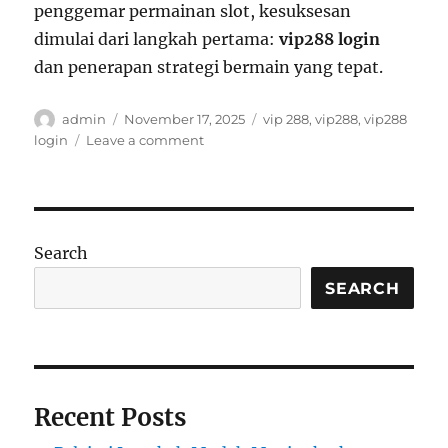
penggemar permainan slot, kesuksesan
dimulai dari langkah pertama:
vip288 login
dan penerapan strategi bermain yang tepat.
Author
Posted
Tags
admin
November 17, 2025
vip 288
,
vip288
,
vip288
on
on
login
Leave a comment
Menaklukkan
Dunia
Slot:
Strategi
dan
Search
Peluang
Menang
SEARCH
Recent Posts