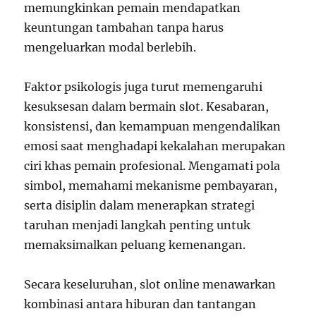
memungkinkan pemain mendapatkan
keuntungan tambahan tanpa harus
mengeluarkan modal berlebih.
Faktor psikologis juga turut memengaruhi
kesuksesan dalam bermain slot. Kesabaran,
konsistensi, dan kemampuan mengendalikan
emosi saat menghadapi kekalahan merupakan
ciri khas pemain profesional. Mengamati pola
simbol, memahami mekanisme pembayaran,
serta disiplin dalam menerapkan strategi
taruhan menjadi langkah penting untuk
memaksimalkan peluang kemenangan.
Secara keseluruhan, slot online menawarkan
kombinasi antara hiburan dan tantangan