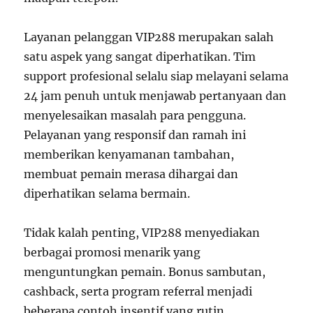
Layanan pelanggan VIP288 merupakan salah
satu aspek yang sangat diperhatikan. Tim
support profesional selalu siap melayani selama
24 jam penuh untuk menjawab pertanyaan dan
menyelesaikan masalah para pengguna.
Pelayanan yang responsif dan ramah ini
memberikan kenyamanan tambahan,
membuat pemain merasa dihargai dan
diperhatikan selama bermain.
Tidak kalah penting, VIP288 menyediakan
berbagai promosi menarik yang
menguntungkan pemain. Bonus sambutan,
cashback, serta program referral menjadi
beberapa contoh insentif yang rutin