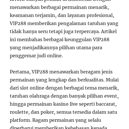
menawarkan berbagai permainan menarik,
keamanan terjamin, dan layanan profesional,
VIP288 memberikan pengalaman taruhan yang
tidak hanya seru tetapi juga terpercaya. Artikel
ini membahas berbagai keunggulan VIP288
yang menjadikannya pilihan utama para
penggemar judi online.
Pertama, VIP288 menawarkan beragam jenis
permainan yang lengkap dan berkualitas. Mulai
dari slot online dengan berbagai tema menarik,
taruhan olahraga dengan banyak pilihan event,
hingga permainan kasino live seperti baccarat,
roulette, dan poker, semua tersedia dalam satu
platform. Ragam permainan yang selalu
diperbarui memberikan kebebasan kepada