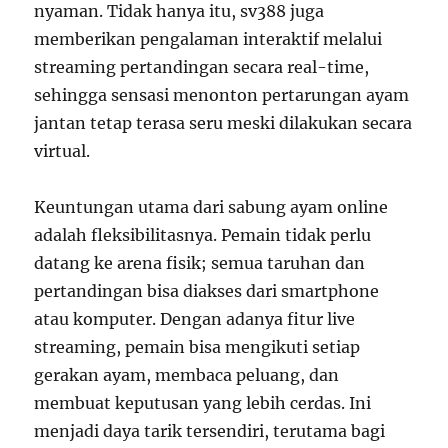
nyaman. Tidak hanya itu, sv388 juga
memberikan pengalaman interaktif melalui
streaming pertandingan secara real-time,
sehingga sensasi menonton pertarungan ayam
jantan tetap terasa seru meski dilakukan secara
virtual.
Keuntungan utama dari sabung ayam online
adalah fleksibilitasnya. Pemain tidak perlu
datang ke arena fisik; semua taruhan dan
pertandingan bisa diakses dari smartphone
atau komputer. Dengan adanya fitur live
streaming, pemain bisa mengikuti setiap
gerakan ayam, membaca peluang, dan
membuat keputusan yang lebih cerdas. Ini
menjadi daya tarik tersendiri, terutama bagi