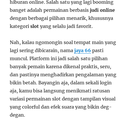
hiburan online. Salah satu yang lagi booming
banget adalah permainan berbasis
judi online
dengan berbagai pilihan menarik, khususnya
kategori
slot
yang selalu jadi favorit.
Nah, kalau ngomongin soal tempat main yang
lagi sering dibicarain, nama
jaya 66
pasti
muncul. Platform ini jadi salah satu pilihan
banyak pemain karena dikenal praktis, seru,
dan pastinya menghadirkan pengalaman yang
bikin betah. Bayangin aja, dalam sekali login
aja, kamu bisa langsung menikmati ratusan
variasi permainan slot dengan tampilan visual
yang colorful dan efek suara yang bikin deg-
degan.