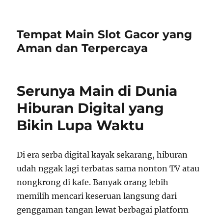
Tempat Main Slot Gacor yang
Aman dan Terpercaya
Serunya Main di Dunia
Hiburan Digital yang
Bikin Lupa Waktu
Di era serba digital kayak sekarang, hiburan
udah nggak lagi terbatas sama nonton TV atau
nongkrong di kafe. Banyak orang lebih
memilih mencari keseruan langsung dari
genggaman tangan lewat berbagai platform