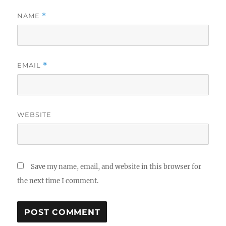
NAME
*
EMAIL
*
WEBSITE
Save my name, email, and website in this browser for
the next time I comment.