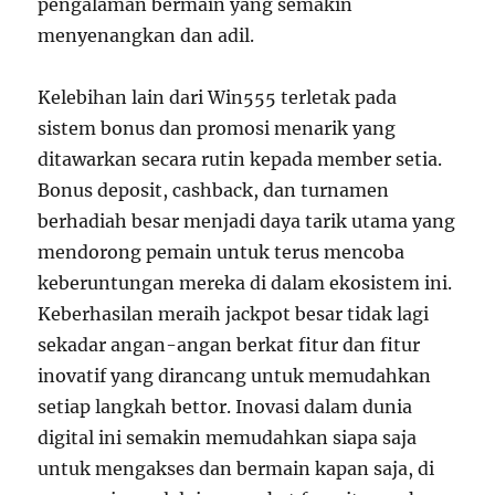
pengalaman bermain yang semakin
menyenangkan dan adil.
Kelebihan lain dari Win555 terletak pada
sistem bonus dan promosi menarik yang
ditawarkan secara rutin kepada member setia.
Bonus deposit, cashback, dan turnamen
berhadiah besar menjadi daya tarik utama yang
mendorong pemain untuk terus mencoba
keberuntungan mereka di dalam ekosistem ini.
Keberhasilan meraih jackpot besar tidak lagi
sekadar angan-angan berkat fitur dan fitur
inovatif yang dirancang untuk memudahkan
setiap langkah bettor. Inovasi dalam dunia
digital ini semakin memudahkan siapa saja
untuk mengakses dan bermain kapan saja, di