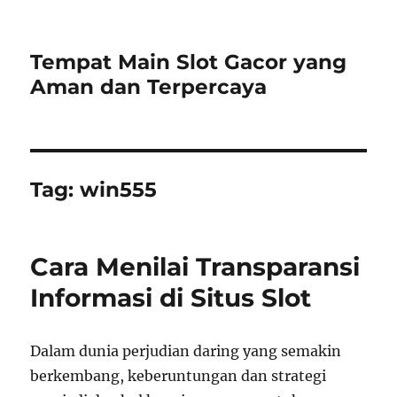
Tempat Main Slot Gacor yang
Aman dan Terpercaya
Tag:
win555
Cara Menilai Transparansi
Informasi di Situs Slot
Dalam dunia perjudian daring yang semakin
berkembang, keberuntungan dan strategi