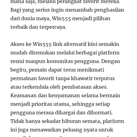
mana saja, melalui perangkat favorit mereka.
Bagi yang serius ingin menambah penghasilan
dari dunia maya, Win555 menjadi pilihan
terbaik dan terpercaya.
Akses ke Win555 link alternatif kini semakin
mudah ditemukan melalui berbagai platform
resmi maupun komunitas pengguna. Dengan
begitu, pemain dapat terus menikmati
permainan favorit tanpa khawatir terputus
atau terkendala oleh pembatasan akses.
Keamanan dan kenyamanan selama bermain
menjadi prioritas utama, sehingga setiap
pengguna merasa dihargai dan dihormati.
Tidak hanya sekadar hiburan semata, platform
ini juga menawarkan peluang nyata untuk