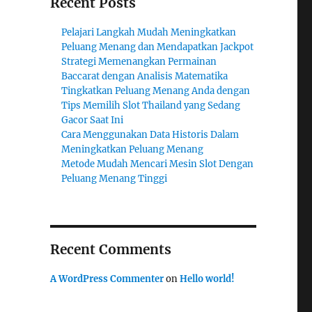
Recent Posts
Pelajari Langkah Mudah Meningkatkan
Peluang Menang dan Mendapatkan Jackpot
Strategi Memenangkan Permainan
Baccarat dengan Analisis Matematika
Tingkatkan Peluang Menang Anda dengan
Tips Memilih Slot Thailand yang Sedang
Gacor Saat Ini
Cara Menggunakan Data Historis Dalam
Meningkatkan Peluang Menang
Metode Mudah Mencari Mesin Slot Dengan
Peluang Menang Tinggi
Recent Comments
A WordPress Commenter
on
Hello world!