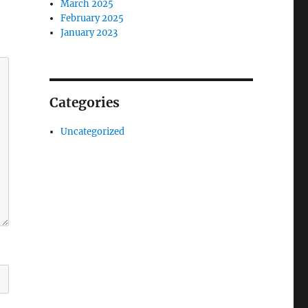
March 2025
February 2025
January 2023
Categories
Uncategorized