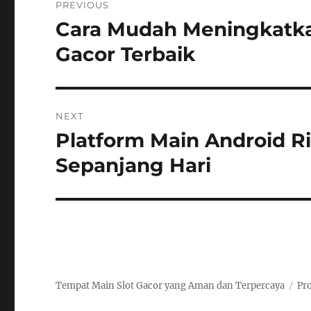
PREVIOUS
navigation
Cara Mudah Meningkatka
Previous
post:
Gacor Terbaik
NEXT
Platform Main Android 
Next
post:
Sepanjang Hari
Tempat Main Slot Gacor yang Aman dan Terpercaya
Pr