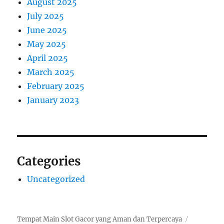
August 2025
July 2025
June 2025
May 2025
April 2025
March 2025
February 2025
January 2023
Categories
Uncategorized
Tempat Main Slot Gacor yang Aman dan Terpercaya