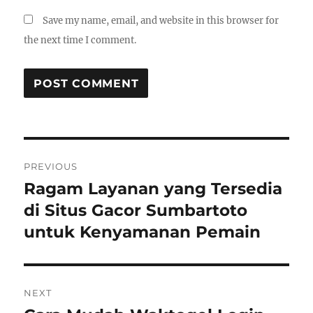
Save my name, email, and website in this browser for
the next time I comment.
Post
PREVIOUS
navigation
Ragam Layanan yang Tersedia
Previous
post:
di Situs Gacor Sumbartoto
untuk Kenyamanan Pemain
NEXT