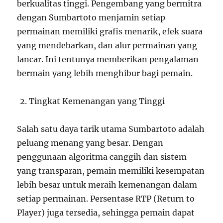
berkualitas tinggi. Pengembang yang bermitra
dengan Sumbartoto menjamin setiap
permainan memiliki grafis menarik, efek suara
yang mendebarkan, dan alur permainan yang
lancar. Ini tentunya memberikan pengalaman
bermain yang lebih menghibur bagi pemain.
Tingkat Kemenangan yang Tinggi
Salah satu daya tarik utama Sumbartoto adalah
peluang menang yang besar. Dengan
penggunaan algoritma canggih dan sistem
yang transparan, pemain memiliki kesempatan
lebih besar untuk meraih kemenangan dalam
setiap permainan. Persentase RTP (Return to
Player) juga tersedia, sehingga pemain dapat