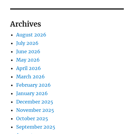
Archives
August 2026
July 2026
June 2026
May 2026
April 2026
March 2026
February 2026
January 2026
December 2025
November 2025
October 2025
September 2025