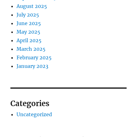
August 2025
July 2025
June 2025
May 2025
April 2025
March 2025
February 2025
January 2023
Categories
Uncategorized