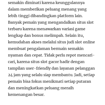
semakin diminati karena keunggulannya
dalam memberikan peluang menang yang
lebih tinggi dibandingkan platform lain.
Banyak pemain yang mengandalkan situs slot
terbaru karena menawarkan variasi game
lengkap dan bonus melimpah. Selain itu,
kemudahan akses melalui situs judi slot online
membuat pengalaman bermain semakin
nyaman dan cepat. Tidak perlu repot mencari-
cari, karena situs slot gacor hadir dengan
tampilan user-friendly dan layanan pelanggan
24 jam yang selalu siap membantu. Jadi, setiap
pemain bisa fokus menikmati setiap putaran
dan meningkatkan peluang meraih
kemenangan besar.