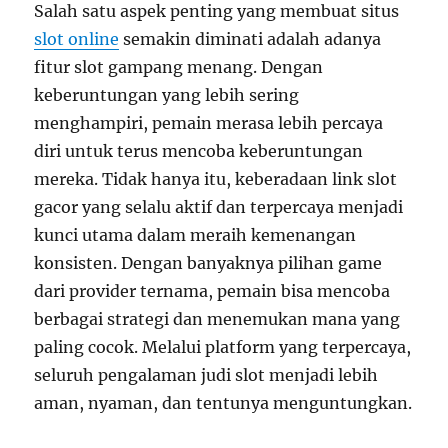
Salah satu aspek penting yang membuat situs
slot online
semakin diminati adalah adanya
fitur slot gampang menang. Dengan
keberuntungan yang lebih sering
menghampiri, pemain merasa lebih percaya
diri untuk terus mencoba keberuntungan
mereka. Tidak hanya itu, keberadaan link slot
gacor yang selalu aktif dan terpercaya menjadi
kunci utama dalam meraih kemenangan
konsisten. Dengan banyaknya pilihan game
dari provider ternama, pemain bisa mencoba
berbagai strategi dan menemukan mana yang
paling cocok. Melalui platform yang terpercaya,
seluruh pengalaman judi slot menjadi lebih
aman, nyaman, dan tentunya menguntungkan.