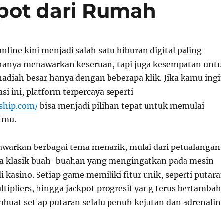
ot dari Rumah
nline kini menjadi salah satu hiburan digital paling
 hanya menawarkan keseruan, tapi juga kesempatan unt
iah besar hanya dengan beberapa klik. Jika kamu ing
i ini, platform terpercaya seperti
ship.com/
bisa menjadi pilihan tepat untuk memulai
tmu.
awarkan berbagai tema menarik, mulai dari petualangan
ma klasik buah-buahan yang mengingatkan pada mesin
 di kasino. Setiap game memiliki fitur unik, seperti putar
ltipliers, hingga jackpot progresif yang terus bertambah
mbuat setiap putaran selalu penuh kejutan dan adrenalin