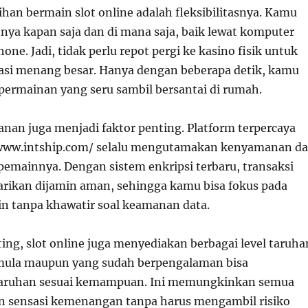
ihan bermain slot online adalah fleksibilitasnya. Kamu
ya kapan saja dan di mana saja, baik lewat komputer
e. Jadi, tidak perlu repot pergi ke kasino fisik untuk
si menang besar. Hanya dengan beberapa detik, kamu
permainan yang seru sambil bersantai di rumah.
anan juga menjadi faktor penting. Platform terpercaya
//www.intship.com/ selalu mengutamakan kenyamanan d
emainnya. Dengan sistem enkripsi terbaru, transaksi
arikan dijamin aman, sehingga kamu bisa fokus pada
n tanpa khawatir soal keamanan data.
ing, slot online juga menyediakan berbagai level taruha
mula maupun yang sudah berpengalaman bisa
aruhan sesuai kemampuan. Ini memungkinkan semua
n sensasi kemenangan tanpa harus mengambil risiko