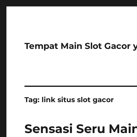
Tempat Main Slot Gacor
Tag:
link situs slot gacor
Sensasi Seru Main