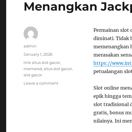
Menangkan Jackp
Permainan slot o
diminati. Tidak
Author
admin
memenangkan had
Posted
January 1, 2026
merasakan sensas
on
Tags
link situs slot gacor
,
https://www.int
meme4d
,
situs slot gacor
,
petualangan slo
slot gacor
on
Leave a comment
Slot online men
Sensasi
Seru
epik hingga te
Main
slot tradisional
Slot
gratis, bonus mu
Online,
Menangkan
nilainya. Ini me
Jackpot