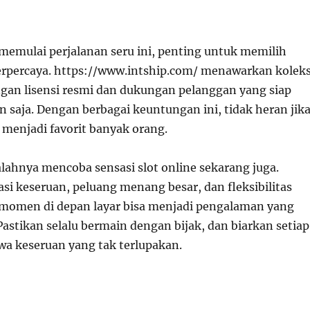
 memulai perjalanan seru ini, penting untuk memilih
erpercaya. https://www.intship.com/ menawarkan koleks
ngan lisensi resmi dan dukungan pelanggan yang siap
saja. Dengan berbagai keuntungan ini, tidak heran jik
s menjadi favorit banyak orang.
salahnya mencoba sensasi slot online sekarang juga.
i keseruan, peluang menang besar, dan fleksibilitas
 momen di depan layar bisa menjadi pengalaman yang
astikan selalu bermain dengan bijak, dan biarkan setiap
a keseruan yang tak terlupakan.