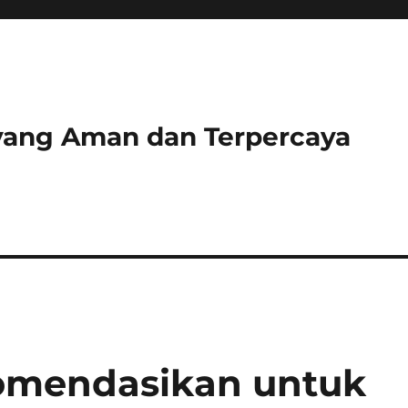
 yang Aman dan Terpercaya
komendasikan untuk