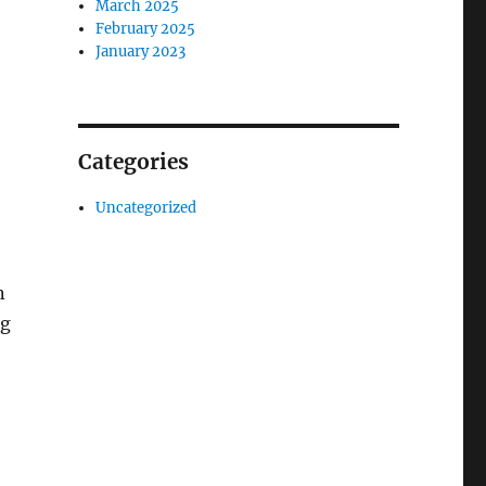
March 2025
February 2025
January 2023
Categories
Uncategorized
n
ng