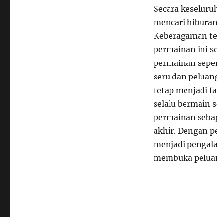
Secara keseluru
mencari hiburan
Keberagaman tem
permainan ini s
permainan sepe
seru dan peluan
tetap menjadi fa
selalu bermain 
permainan sebaga
akhir. Dengan p
menjadi pengal
membuka peluang