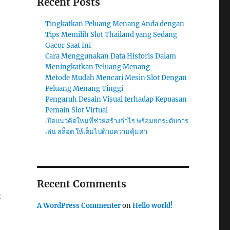
Recent Posts
Tingkatkan Peluang Menang Anda dengan
Tips Memilih Slot Thailand yang Sedang
Gacor Saat Ini
Cara Menggunakan Data Historis Dalam
Meningkatkan Peluang Menang
Metode Mudah Mencari Mesin Slot Dengan
Peluang Menang Tinggi
Pengaruh Desain Visual terhadap Kepuasan
Pemain Slot Virtual
เปิดแนวคิดใหม่ที่ช่วยสร้างกำไร พร้อมยกระดับการ
เล่น สล็อต ให้เต็มไปด้วยความคุ้มค่า
Recent Comments
k
A WordPress Commenter
on
Hello world!