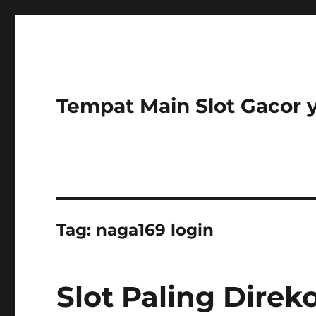
Tempat Main Slot Gacor
Tag:
naga169 login
Slot Paling Dire