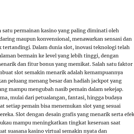
h satu permainan kasino yang paling diminati oleh
 daring maupun konvensional, menawarkan sensasi dan
 tertandingi. Dalam dunia slot, inovasi teknologi telah
man bermain ke level yang lebih tinggi, dengan
enarik dan fitur bonus yang memikat. Salah satu faktor
buat slot semakin menarik adalah kemampuannya
an peluang menang besar dan hadiah jackpot yang
ang mampu mengubah nasib pemain dalam sekejap.
a, mulai dari petualangan, fantasi, hingga budaya
t setiap pemain bisa menemukan slot yang sesuai
reka. Slot dengan desain grafis yang menarik serta efe
ukau mampu meningkatkan tingkat keseruan saat
t suasana kasino virtual semakin nyata dan