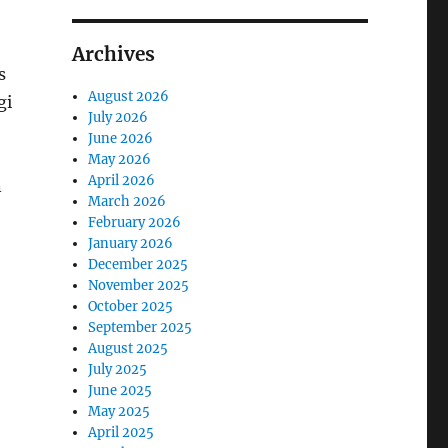
Archives
s
August 2026
gi
July 2026
June 2026
May 2026
April 2026
n
March 2026
February 2026
January 2026
December 2025
November 2025
October 2025
September 2025
August 2025
July 2025
June 2025
May 2025
April 2025