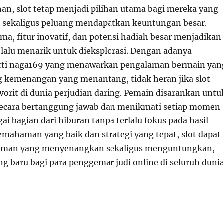
han, slot tetap menjadi pilihan utama bagi mereka yang
 sekaligus peluang mendapatkan keuntungan besar.
a, fitur inovatif, dan potensi hadiah besar menjadikan
elalu menarik untuk dieksplorasi. Dengan adanya
rti naga169 yang menawarkan pengalaman bermain yan
g kemenangan yang menantang, tidak heran jika slot
vorit di dunia perjudian daring. Pemain disarankan untu
secara bertanggung jawab dan menikmati setiap momen
i bagian dari hiburan tanpa terlalu fokus pada hasil
emahaman yang baik dan strategi yang tepat, slot dapat
aman yang menyenangkan sekaligus menguntungkan,
 baru bagi para penggemar judi online di seluruh dunia