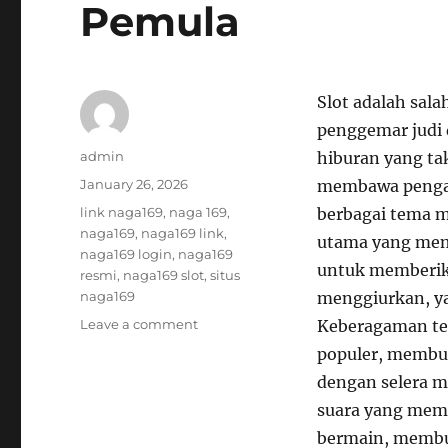
Pemula
Slot adalah sala
penggemar judi
Author
admin
hiburan yang tak
Posted
January 26, 2026
membawa pengala
on
Tags
link naga169
,
naga 169
,
berbagai tema m
naga169
,
naga169 link
,
utama yang mem
naga169 login
,
naga169
untuk memberik
resmi
,
naga169 slot
,
situs
naga169
menggiurkan, y
on
Leave a comment
Keberagaman tem
Slot
populer, membua
Paling
dengan selera me
Direkomendasikan
untuk
suara yang mem
Pemula
bermain, membua