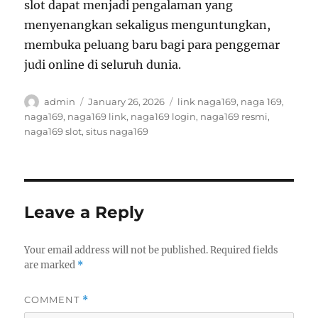
slot dapat menjadi pengalaman yang
menyenangkan sekaligus menguntungkan,
membuka peluang baru bagi para penggemar
judi online di seluruh dunia.
Author
Posted
Tags
admin
January 26, 2026
link naga169
,
naga 169
,
on
naga169
,
naga169 link
,
naga169 login
,
naga169 resmi
,
naga169 slot
,
situs naga169
Leave a Reply
Your email address will not be published.
Required fields
are marked
*
COMMENT
*