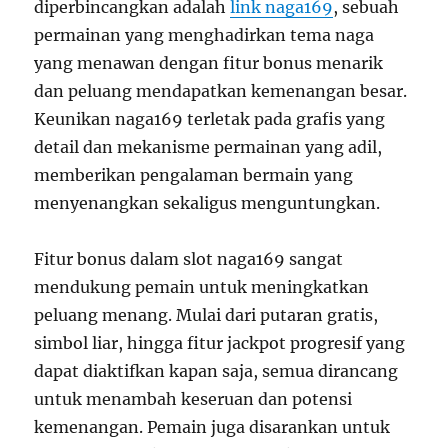
diperbincangkan adalah
link naga169
, sebuah
permainan yang menghadirkan tema naga
yang menawan dengan fitur bonus menarik
dan peluang mendapatkan kemenangan besar.
Keunikan naga169 terletak pada grafis yang
detail dan mekanisme permainan yang adil,
memberikan pengalaman bermain yang
menyenangkan sekaligus menguntungkan.
Fitur bonus dalam slot naga169 sangat
mendukung pemain untuk meningkatkan
peluang menang. Mulai dari putaran gratis,
simbol liar, hingga fitur jackpot progresif yang
dapat diaktifkan kapan saja, semua dirancang
untuk menambah keseruan dan potensi
kemenangan. Pemain juga disarankan untuk