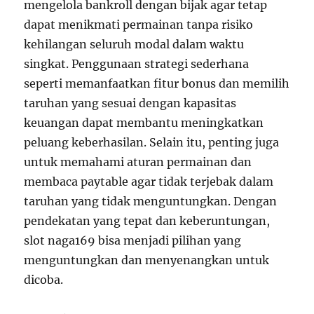
mengelola bankroll dengan bijak agar tetap
dapat menikmati permainan tanpa risiko
kehilangan seluruh modal dalam waktu
singkat. Penggunaan strategi sederhana
seperti memanfaatkan fitur bonus dan memilih
taruhan yang sesuai dengan kapasitas
keuangan dapat membantu meningkatkan
peluang keberhasilan. Selain itu, penting juga
untuk memahami aturan permainan dan
membaca paytable agar tidak terjebak dalam
taruhan yang tidak menguntungkan. Dengan
pendekatan yang tepat dan keberuntungan,
slot naga169 bisa menjadi pilihan yang
menguntungkan dan menyenangkan untuk
dicoba.