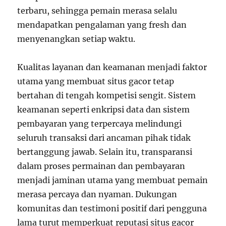
terbaru, sehingga pemain merasa selalu
mendapatkan pengalaman yang fresh dan
menyenangkan setiap waktu.
Kualitas layanan dan keamanan menjadi faktor
utama yang membuat situs gacor tetap
bertahan di tengah kompetisi sengit. Sistem
keamanan seperti enkripsi data dan sistem
pembayaran yang terpercaya melindungi
seluruh transaksi dari ancaman pihak tidak
bertanggung jawab. Selain itu, transparansi
dalam proses permainan dan pembayaran
menjadi jaminan utama yang membuat pemain
merasa percaya dan nyaman. Dukungan
komunitas dan testimoni positif dari pengguna
lama turut memperkuat reputasi situs gacor