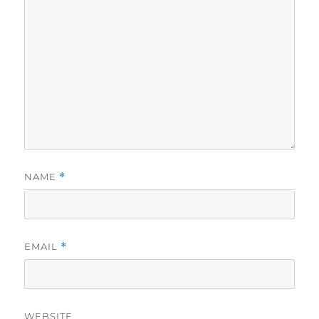
NAME
*
EMAIL
*
WEBSITE